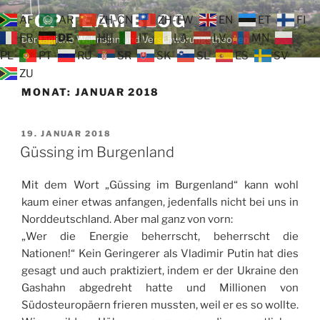
Zum
TOP TEAM BLOG
AF
AR
ZH-CN
ZH-TW
EN
ET
FI
Inhalt
FR
DE
HU
IT
LA
LV
MN
Der tägliche Wahnsinn und Verschwörungstheorien
springen
PL
PT
RU
SR
SK
SL
ES
SV
ZU
MONAT:
JANUAR 2018
VERÖFFENTLICHT
19. JANUAR 2018
AM
Güssing im Burgenland
Mit dem Wort „Güssing im Burgenland“ kann wohl
kaum einer etwas anfangen, jedenfalls nicht bei uns in
Norddeutschland. Aber mal ganz von vorn:
„Wer die Energie beherrscht, beherrscht die
Nationen!“ Kein Geringerer als Vladimir Putin hat dies
gesagt und auch praktiziert, indem er der Ukraine den
Gashahn abgedreht hatte und Millionen von
Südosteuropäern frieren mussten, weil er es so wollte.