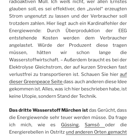
radioaktiven Müll. Ich weiß nicht, wer allen Ernstes
glauben soll, es sei effektiver, den „zuviel“ erzeugten
Strom ungenutzt zu lassen und der Verbraucher soll
trotzdem zahlen. Hier liegt auch ein Kardinalfehler der
Energiewende: Durch Überproduktion der EEG
entstehende Kosten werden dem Verbraucher
angelastet. Würde der Produzent diese tragen
müssen, hätten wir schon lange die
Wasserstoffwirtschaft. – Außerdem braucht es bei der
Elektrolyse Gleichstrom, der auf kurzen Strecken fast
verlustfrei zu transportieren ist. Schauen Sie hier
auf
dieser Greenpeace Seite
dass auch anderen diese Idee
gekommen ist. Alles, was ich hier beschrieben habe, ist
keine Utopie, sondern Stand der Technik.
Das dritte Wasserstoff Märchen ist
das Gerücht, dass
die Energiewende sehr teuer werden müsse. Da frage
ich mich, wie es
Güssing
,
Samsö
oder die
Energierebellen in Ostritz
und anderen Orten gemacht