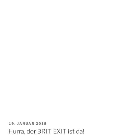
VERÖFFENTLICHT
19. JANUAR 2018
AM
Hurra, der BRIT-EXIT ist da!