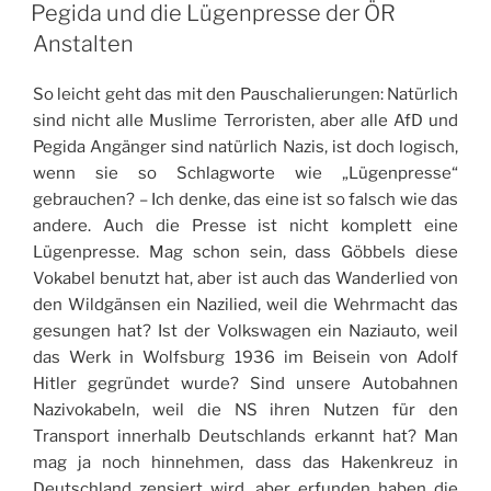
AM
Pegida und die Lügenpresse der ÖR
Anstalten
So leicht geht das mit den Pauschalierungen: Natürlich
sind nicht alle Muslime Terroristen, aber alle AfD und
Pegida Angänger sind natürlich Nazis, ist doch logisch,
wenn sie so Schlagworte wie „Lügenpresse“
gebrauchen? – Ich denke, das eine ist so falsch wie das
andere. Auch die Presse ist nicht komplett eine
Lügenpresse. Mag schon sein, dass Göbbels diese
Vokabel benutzt hat, aber ist auch das Wanderlied von
den Wildgänsen ein Nazilied, weil die Wehrmacht das
gesungen hat? Ist der Volkswagen ein Naziauto, weil
das Werk in Wolfsburg 1936 im Beisein von Adolf
Hitler gegründet wurde? Sind unsere Autobahnen
Nazivokabeln, weil die NS ihren Nutzen für den
Transport innerhalb Deutschlands erkannt hat? Man
mag ja noch hinnehmen, dass das Hakenkreuz in
Deutschland zensiert wird, aber erfunden haben die