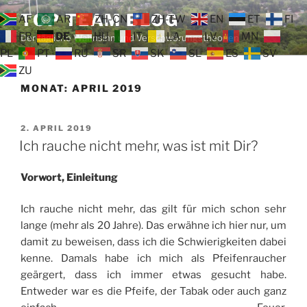
Zum
TOP TEAM BLOG
AF
AR
ZH-CN
ZH-TW
EN
ET
FI
Inhalt
FR
DE
HU
IT
LA
LV
MN
Der tägliche Wahnsinn und Verschwörungstheorien
springen
PL
PT
RU
SR
SK
SL
ES
SV
ZU
MONAT:
APRIL 2019
VERÖFFENTLICHT
2. APRIL 2019
AM
Ich rauche nicht mehr, was ist mit Dir?
Vorwort, Einleitung
Ich rauche nicht mehr, das gilt für mich schon sehr
lange (mehr als 20 Jahre). Das erwähne ich hier nur, um
damit zu beweisen, dass ich die Schwierigkeiten dabei
kenne. Damals habe ich mich als Pfeifenraucher
geärgert, dass ich immer etwas gesucht habe.
Entweder war es die Pfeife, der Tabak oder auch ganz