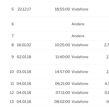
5
22.12.17
18:55:00
Vodafone
6
Andere
7
Andere
8
18.01.02
10:25:00
Vodafone
2,
9
02.01.18
11:40:00
Vodafone
2
10
03.01.18
14:57:00
Vodafone
2
11
04.01.18
06:21:00
Vodafone
4,
12
04.01.18
07:11:00
Vodafone
0,
13
04.01.18
08:02:00
Vodafone
0