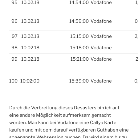
95
10.02.18
14:54:00
Vodafone
1
96
10.02.18
14:59:00
Vodafone
0
97
10.02.18
15:15:00
Vodafone
2
98
10.02.18
15:18:00
Vodafone
99
10.02.18
15:21:00
Vodafone
2
100
10:02:00
15:39:00
Vodafone
0
Durch die Verbreitung dieses Desasters bin ich auf
eine andere Möglichkeit aufmerksam gemacht
worden. Man kann bei Vodafone eine Callya Karte
kaufen und mit dem darauf verfügbaren Guthaben eine
sogenannte Websession buchen. Da wird einem bis zu