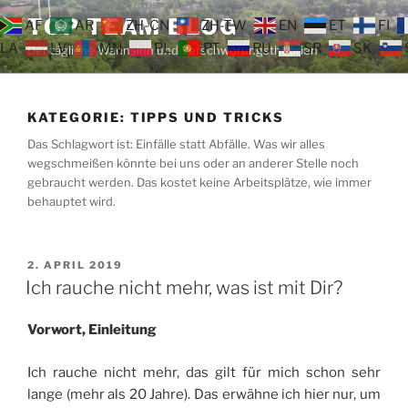
Zum
TOP TEAM BLOG
AF
AR
ZH-CN
ZH-TW
EN
ET
FI
Inhalt
LA
LV
MN
PL
PT
RU
SR
SK
Der tägliche Wahnsinn und Verschwörungstheorien
springen
KATEGORIE:
TIPPS UND TRICKS
Das Schlagwort ist: Einfälle statt Abfälle. Was wir alles
wegschmeißen könnte bei uns oder an anderer Stelle noch
gebraucht werden. Das kostet keine Arbeitsplätze, wie immer
behauptet wird.
VERÖFFENTLICHT
2. APRIL 2019
AM
Ich rauche nicht mehr, was ist mit Dir?
Vorwort, Einleitung
Ich rauche nicht mehr, das gilt für mich schon sehr
lange (mehr als 20 Jahre). Das erwähne ich hier nur, um