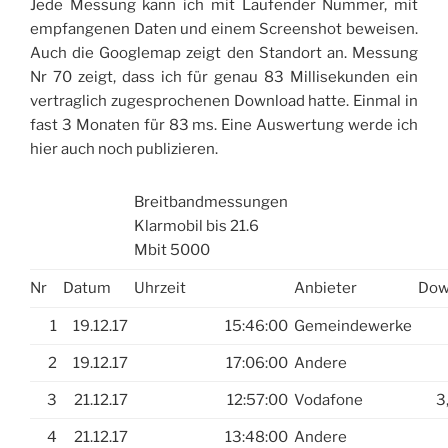
Jede Messung kann ich mit Laufender Nummer, mit
empfangenen Daten und einem Screenshot beweisen.
Auch die Googlemap zeigt den Standort an. Messung
Nr 70 zeigt, dass ich für genau 83 Millisekunden ein
vertraglich zugesprochenen Download hatte. Einmal in
fast 3 Monaten für 83 ms. Eine Auswertung werde ich
hier auch noch publizieren.
Breitbandmessungen
Klarmobil bis 21.6
Mbit 5000
Nr
Datum
Uhrzeit
Anbieter
Do
1
19.12.17
15:46:00
Gemeindewerke
2
19.12.17
17:06:00
Andere
3
21.12.17
12:57:00
Vodafone
3
4
21.12.17
13:48:00
Andere