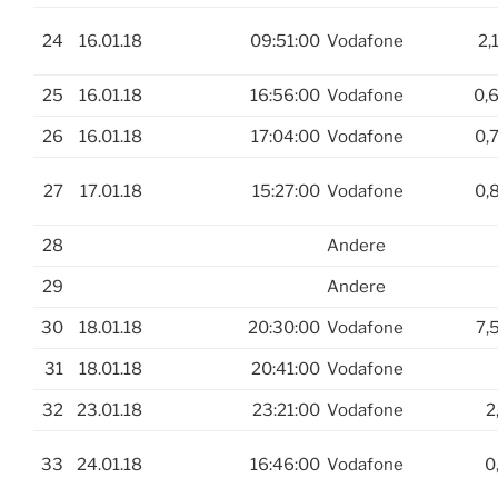
24
16.01.18
09:51:00
Vodafone
2,
25
16.01.18
16:56:00
Vodafone
0,
26
16.01.18
17:04:00
Vodafone
0,
27
17.01.18
15:27:00
Vodafone
0,
28
Andere
29
Andere
30
18.01.18
20:30:00
Vodafone
7,
31
18.01.18
20:41:00
Vodafone
32
23.01.18
23:21:00
Vodafone
2
33
24.01.18
16:46:00
Vodafone
0