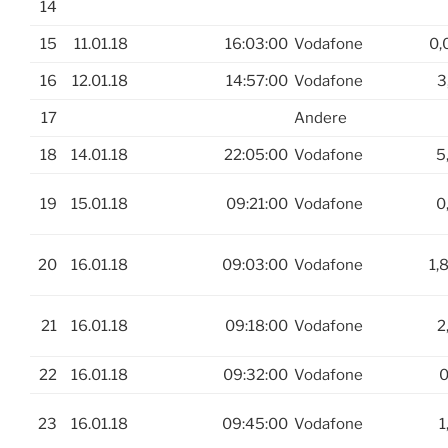
14
15
11.01.18
16:03:00
Vodafone
0,
16
12.01.18
14:57:00
Vodafone
3
17
Andere
18
14.01.18
22:05:00
Vodafone
5
19
15.01.18
09:21:00
Vodafone
0
20
16.01.18
09:03:00
Vodafone
1,
21
16.01.18
09:18:00
Vodafone
2
22
16.01.18
09:32:00
Vodafone
0
23
16.01.18
09:45:00
Vodafone
1