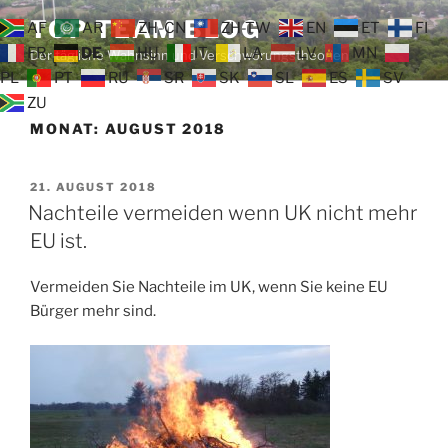
Zum
TOP TEAM BLOG
AF
AR
ZH-CN
ZH-TW
EN
ET
FI
Inhalt
FR
DE
HU
IT
LA
LV
MN
Der tägliche Wahnsinn und Verschwörungstheorien
springen
PL
PT
RU
SR
SK
SL
ES
SV
ZU
MONAT:
AUGUST 2018
VERÖFFENTLICHT
21. AUGUST 2018
AM
Nachteile vermeiden wenn UK nicht mehr
EU ist.
Vermeiden Sie Nachteile im UK, wenn Sie keine EU
Bürger mehr sind.