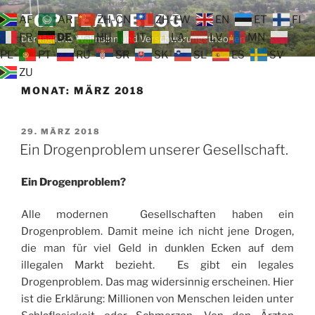
Zum
TOP TEAM BLOG
AF
AR
ZH-CN
ZH-TW
EN
ET
FI
Inhalt
FR
DE
HU
IT
LA
LV
MN
Der tägliche Wahnsinn und Verschwörungstheorien
springen
PL
PT
RU
SR
SK
SL
ES
SV
ZU
MONAT:
MÄRZ 2018
VERÖFFENTLICHT
29. MÄRZ 2018
AM
Ein Drogenproblem unserer Gesellschaft.
Ein Drogenproblem?
Alle modernen Gesellschaften haben ein
Drogenproblem. Damit meine ich nicht jene Drogen,
die man für viel Geld in dunklen Ecken auf dem
illegalen Markt bezieht. Es gibt ein legales
Drogenproblem. Das mag widersinnig erscheinen. Hier
ist die Erklärung: Millionen von Menschen leiden unter