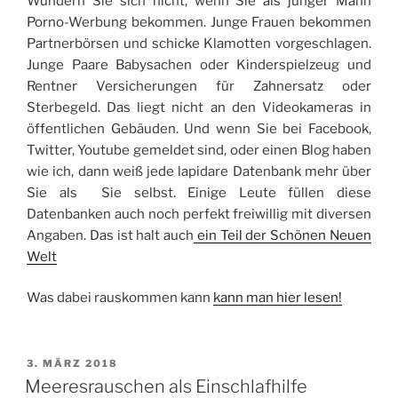
Wundern Sie sich nicht, wenn Sie als junger Mann
Porno-Werbung bekommen. Junge Frauen bekommen
Partnerbörsen und schicke Klamotten vorgeschlagen.
Junge Paare Babysachen oder Kinderspielzeug und
Rentner Versicherungen für Zahnersatz oder
Sterbegeld. Das liegt nicht an den Videokameras in
öffentlichen Gebäuden. Und wenn Sie bei Facebook,
Twitter, Youtube gemeldet sind, oder einen Blog haben
wie ich, dann weiß jede lapidare Datenbank mehr über
Sie als Sie selbst. Einige Leute füllen diese
Datenbanken auch noch perfekt freiwillig mit diversen
Angaben. Das ist halt auch
ein Teil der Schönen Neuen
Welt
‎
Was dabei rauskommen kann
kann man hier lesen!
VERÖFFENTLICHT
3. MÄRZ 2018
AM
Meeresrauschen als Einschlafhilfe