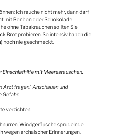
önnen: Ich rauche nicht mehr, dann darf
cht mit Bonbon oder Schokolade
he ohne Tabakrauchen sollten Sie
ck Brot probieren. So intensiv haben die
) noch nie geschmeckt.
:
Einschlafhilfe mit Meeresrauschen.
n Arzt fragen! Anschauen und
 Gefahr.
e verzichten.
hnurren, Windgeräusche sprudelnde
ch wegen archaischer Erinnerungen.