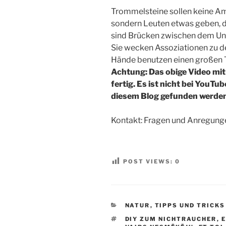
Trommelsteine sollen keine Am
sondern Leuten etwas geben, d
sind Brücken zwischen dem U
Sie wecken Assoziationen zu 
Hände benutzen einen großen Te
Achtung: Das obige Video mit
fertig. Es ist nicht bei YouTu
diesem Blog gefunden werde
Kontakt: Fragen und Anregunge
POST VIEWS:
0
KATEGORIEN
NATUR
,
TIPPS UND TRICKS
SCHLAGWÖRTER
DIY ZUM NICHTRAUCHER
,
E