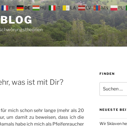
FR
DE
HU
IT
LA
LV
MN
PL
 BLOG
rschwörungstheorien
FINDEN
hr, was ist mit Dir?
Suche
nach:
t für mich schon sehr lange (mehr als 20
NEUESTE BE
nur, um damit zu beweisen, dass ich die
Wir Sklaven he
Damals habe ich mich als Pfeifenraucher