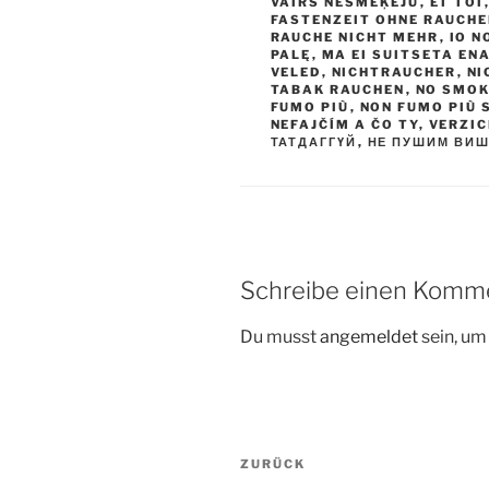
VAIRS NESMĒĶĒJU
,
ET TOI
FASTENZEIT OHNE RAUCH
RAUCHE NICHT MEHR
,
IO N
PALĘ
,
MA EI SUITSETA EN
VELED
,
NICHTRAUCHER
,
NI
TABAK RAUCHEN
,
NO SMOK
FUMO PIÙ
,
NON FUMO PIÙ 
NEFAJČÍM A ČO TY
,
VERZIC
ТАТДАГГҮЙ
,
НЕ ПУШИМ ВИ
Schreibe einen Komm
Du musst
angemeldet
sein, u
Beitragsnavigation
Vorheriger
ZURÜCK