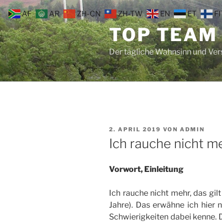
Zum
AF
AR
ZH-CN
ZH-TW
EN
ET
FI
Inhalt
TOP TEAM
springen
Der tägliche Wahnsinn und Ve
VERÖFFENTLICHT
2. APRIL 2019
VON
ADMIN
AM
Ich rauche nicht me
Vorwort, Einleitung
Ich rauche nicht mehr, das gil
Jahre). Das erwähne ich hier 
Schwierigkeiten dabei kenne. 