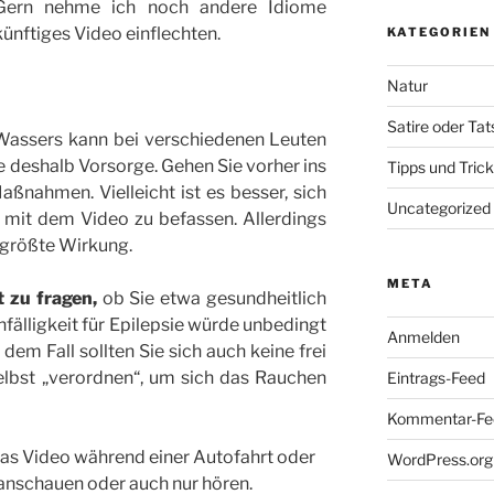
 Gern nehme ich noch andere Idiome
künftiges Video einflechten.
KATEGORIEN
Natur
Satire oder Ta
Wassers kann bei verschiedenen Leuten
e deshalb Vorsorge. Gehen Sie vorher ins
Tipps und Tric
ßnahmen. Vielleicht ist es besser, sich
Uncategorized
 mit dem Video zu befassen. Allerdings
 größte Wirkung.
META
t zu fragen,
ob Sie etwa gesundheitlich
Anfälligkeit für Epilepsie würde unbedingt
Anmelden
 dem Fall sollten Sie sich auch keine frei
lbst „verordnen“, um sich das Rauchen
Eintrags-Feed
Kommentar-Fe
 das Video während einer Autofahrt oder
WordPress.org
anschauen oder auch nur hören.