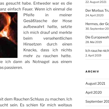
22. August 2021
was gesucht habe. Entweder war es die
ganz einfach Feuer.
Wenn ich einmal die
Der Morbus Tr
Pfeife in meiner
24. April 2020
Gesäßtasche der Hose
Hermes, der Go
aufbewahrt hatte, setzte
30. September 20
ich mich drauf und merkte
Die Europawah
beim versehentlichen
28. Mai 2019
Hinsetzen durch einen
Knacks, dass ich nichts
Ich rauche nich
mehr zu rauchen hatte.
2. April 2019
ie ich dann als Notnagel aus einem
s passieren.
ARCHIV
August 2021
April 2020
mit dem Rauchen Schluss zu machen. Ich
September 20
ucht sein. Es schien für mich weitaus