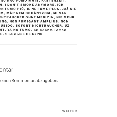
,
EU NÃO FUMO MAIS
,
FASTENZEIT
,
EN
,
I DON'T SMOKE ANYMORE
,
ICH
ON FUMO PIÙ
,
JE NE FUME PLUS
,
JUŻ NIE
AM
,
MÁR NEM DOHÁNYZOM
,
MI VAN
CHTRAUCHER OHNE MEDIZIN
,
NIE MEHR
ING
,
NON FUMIGANT AMPLIUS
,
NON
SUBIDO
,
SOFORT NICHTRAUCHER
,
UŽ
HT
,
YA NO FUMO
,
БИ ДАХИЖ ТАМХИ
ШЕ
,
Я БОЛЬШЕ НЕ КУРЮ
entar
m einen Kommentar abzugeben.
WEITER
Nächster