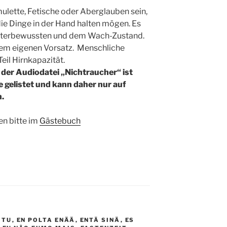
ulette, Fetische oder Aberglauben sein,
ie Dinge in der Hand halten mögen. Es
nterbewussten und dem Wach-Zustand.
dem eigenen Vorsatz. Menschliche
il Hirnkapazität.
 der Audiodatei „Nichtraucher“ ist
be gelistet und kann daher nur auf
n.
n bitte im
Gästebuch
 TU
,
EN POLTA ENÄÄ
,
ENTÄ SINÄ
,
ES