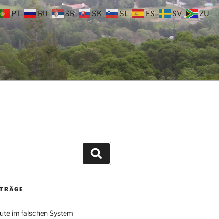
PT
RU
SR
SK
SL
ES
SV
ZU
Suchen
ITRÄGE
ute im falschen System