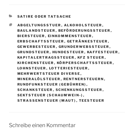
KATEGORIEN
SATIRE ODER TATSACHE
SCHLAGWÖRTER
ABGELTUNGSSTUER
,
ALKOHOLSTEUER
,
BAULANDSTEUER
,
BEFÖRDERUNGSSTEUER
,
BIERSTEUER
,
EINKOMMENSTEUER
,
ERBSCHAFTSSTEUER
,
GETRÄNKESTEUER
,
GEWERBESTEUER
,
GRUNDERWEBSSTEUER
,
GRUNDSTEUER
,
HUNDESTEUER
,
KAFFESTEUER
,
KAPITALERTRAGSSTEUER
,
KFZ STEUER
,
KIRCHENSTEUER
,
KÖRPERSCHAFTSSTEUER
,
LOHNSTEUER
,
LOTTERIESTEUER
,
MEHRWERTSTEUER DIVERSE
,
MINERALÖLSTEUER
,
RENTNERSTEUERN
,
RUNDFUNKSTEUER (GEBÜHREN)
,
SCHANKSTEUER
,
SCHENKUNGSSTEUER
,
SEKTSTEUER (SCHAUMWEIN-)
,
STRASSENSTEUER (MAUT)
,
TEESTEUER
Schreibe einen Kommentar