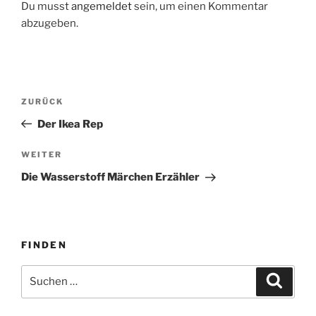
Du musst
angemeldet
sein, um einen Kommentar
abzugeben.
Beitragsnavigation
Vorheriger
ZURÜCK
Beitrag
Der Ikea Rep
Nächster
WEITER
Beitrag
Die Wasserstoff Märchen Erzähler
FINDEN
Suche
Suche
nach: