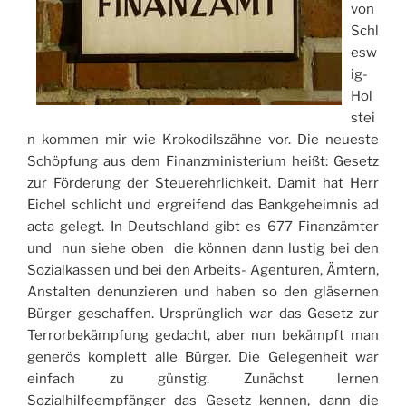
von
Schl
esw
ig-
Hol
stei
n kommen mir wie Krokodilszähne vor. Die neueste
Schöpfung aus dem Finanzministerium heißt: Gesetz
zur Förderung der Steuerehrlichkeit. Damit hat Herr
Eichel schlicht und ergreifend das Bankgeheimnis ad
acta gelegt. In Deutschland gibt es 677 Finanzämter
und  nun siehe oben  die können dann lustig bei den
Sozialkassen und bei den Arbeits- Agenturen, Ämtern,
Anstalten denunzieren und haben so den gläsernen
Bürger geschaffen. Ursprünglich war das Gesetz zur
Terrorbekämpfung gedacht, aber nun bekämpft man
generös komplett alle Bürger. Die Gelegenheit war
einfach zu günstig. Zunächst lernen
Sozialhilfeempfänger das Gesetz kennen, dann die