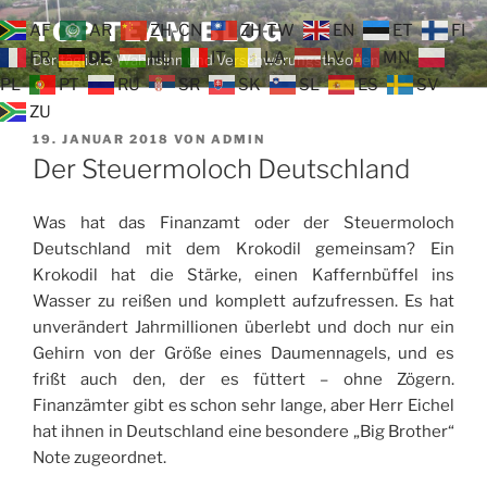
Zum
TOP TEAM BLOG
AF
AR
ZH-CN
ZH-TW
EN
ET
FI
Inhalt
FR
DE
HU
IT
LA
LV
MN
Der tägliche Wahnsinn und Verschwörungstheorien
springen
PL
PT
RU
SR
SK
SL
ES
SV
ZU
VERÖFFENTLICHT
19. JANUAR 2018
VON
ADMIN
AM
Der Steuermoloch Deutschland
Was hat das Finanzamt oder der Steuermoloch
Deutschland mit dem Krokodil gemeinsam? Ein
Krokodil hat die Stärke, einen Kaffernbüffel ins
Wasser zu reißen und komplett aufzufressen. Es hat
unverändert Jahrmillionen überlebt und doch nur ein
Gehirn von der Größe eines Daumennagels, und es
frißt auch den, der es füttert – ohne Zögern.
Finanzämter gibt es schon sehr lange, aber Herr Eichel
hat ihnen in Deutschland eine besondere „Big Brother“
Note zugeordnet.