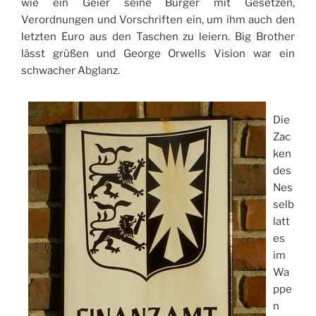
wie ein Geier seine Bürger mit Gesetzen,
Verordnungen und Vorschriften ein, um ihm auch den
letzten Euro aus den Taschen zu leiern. Big Brother
lässt grüßen und George Orwells Vision war ein
schwacher Abglanz.
Die
Zac
ken
des
Nes
selb
latt
es
im
Wa
ppe
n