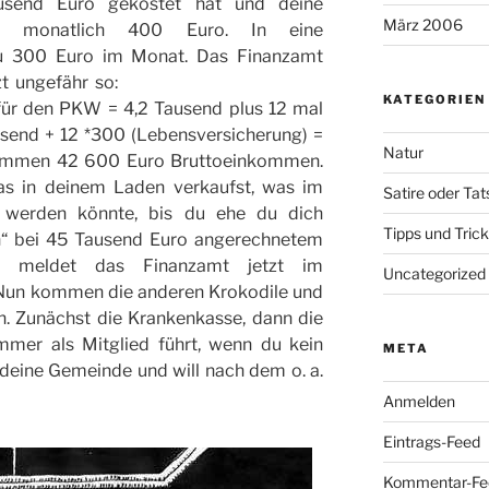
usend Euro gekostet hat und deine
März 2006
ch monatlich 400 Euro. In eine
du 300 Euro im Monat. Das Finanzamt
 ungefähr  so:
KATEGORIEN
für den PKW = 4,2 Tausend plus 12 mal
send + 12 *300 (Lebensversicherung) =
Natur
ammen 42 600 Euro Bruttoeinkommen.
s in deinem Laden verkaufst, was im
Satire oder Ta
 werden könnte, bis du ehe du dich
Tipps und Tric
ch“ bei 45 Tausend Euro angerechnetem
 meldet das Finanzamt jetzt im
Uncategorized
 Nun kommen die anderen Krokodile und
. Zunächst die Krankenkasse, dann die
er als Mitglied führt, wenn du kein
META
 deine Gemeinde und will nach dem o. a.
Anmelden
Eintrags-Feed
Kommentar-Fe