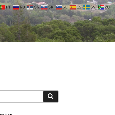
PT
RU
SR
SK
SL
ES
SV
ZU
Suchen