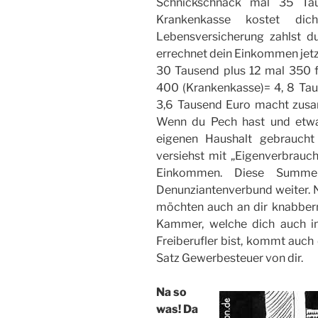
Schnickschnack mal 35 Ta
Krankenkasse kostet di
Lebensversicherung zahlst 
errechnet dein Einkommen jetzt 
30 Tausend plus 12 mal 350 
400 (Krankenkasse)= 4, 8 Tau
3,6 Tausend Euro macht zus
Wenn du Pech hast und etwa
eigenen Haushalt gebraucht
versiehst mit „Eigenverbrau
Einkommen. Diese Summe
Denunziantenverbund weiter.
möchten auch an dir knabbern
Kammer, welche dich auch imm
Freiberufler bist, kommt auch
Satz Gewerbesteuer von dir.
Na so
was! Da