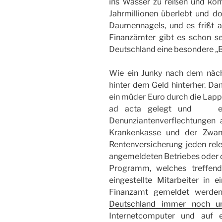
ins Wasser zu reißen und kom
Jahrmillionen überlebt und d
Daumennagels, und es frißt a
Finanzämter gibt es schon seh
Deutschland eine besondere „B
Wie ein Junky nach dem nächs
hinter dem Geld hinterher. Dam
ein müder Euro durch die Lappe
ad acta gelegt und  ein
Denunziantenverflechtungen
Krankenkasse und der Zwa
Rentenversicherung jeden re
angemeldeten Betriebes oder d
Programm, welches treffend
eingestellte Mitarbeiter in 
Finanzamt gemeldet werden,
Deutschland immer noch u
Internetcomputer und auf