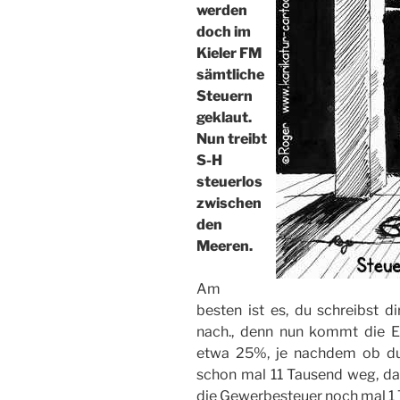
werden
doch im
Kieler FM
sämtliche
Steuern
geklaut.
Nun treibt
S-H
steuerlos
zwischen
den
Meeren.
Am
besten ist es, du schreibst di
nach., denn nun kommt die 
etwa 25%, je nachdem ob du 
schon mal 11 Tausend weg, d
die Gewerbesteuer noch mal 1 