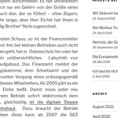
plett aufzufressen. Es hat unverändert
NEUESTE BE
och nur ein Gehirn von der Größe eines
Wir Sklaven he
uch den, der es füttert – ohne Zögern.
22. August 2021
r lange, aber Herr Eichel hat ihnen in
ig Brother“ Note zugeordnet.
Der Morbus Tr
24. April 2020
ten Schuss, so ist der Finanzminister
Hermes, der Go
it ihm bei kleinen Betrieben auch nicht
30. September 20
n geht, hat er  Datenschutz hin oder her
Die Europawah
 unübersichtliches Labyrinth von
28. Mai 2019
 aufgebaut. Das Finanzamt meldet der
ngskammer, dem Arbeitsamt und der
Ich rauche nich
levanten Vorgang eines ordnungsgemäß
2. April 2019
essen Mitarbeiters. Ab 2005 gibt es ein
 Elster heißt. Damit muss jeder neu
ARCHIV
einem Betrieb sofort elektronisch dem
 gleichzeitig
ist die digitale Steppe
August 2021
nbebaut
. Dazu braucht der Betrieb
 eben diese kann ab 2007 die GEZ
April 2020