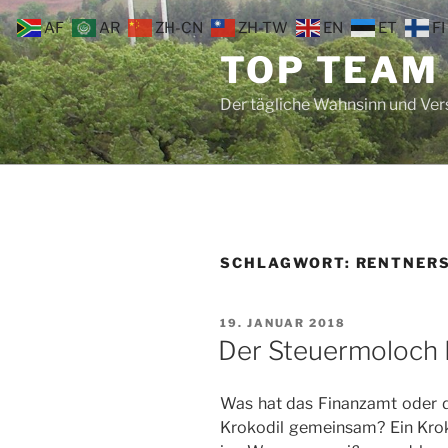
Zum
AF
AR
ZH-CN
ZH-TW
EN
ET
FI
Inhalt
TOP TEAM
springen
Der tägliche Wahnsinn und Ve
SCHLAGWORT:
RENTNER
VERÖFFENTLICHT
19. JANUAR 2018
AM
Der Steuermoloch 
Was hat das Finanzamt oder 
Krokodil gemeinsam? Ein Kroko