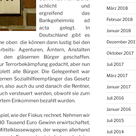
schlicht und
März 2018
ergreifend das
Februar 2018
Bankgeheimnis ad
acta gelegt. In
Januar 2018
Deutschland gibt es
Dezember 201
e oben  die können dann lustig bei den
rbeits- Agenturen, Ämtern, Anstalten
Oktober 2017
 den gläsernen Bürger geschaffen.
zur Terrorbekämpfung gedacht, aber nun
Juli 2017
ett alle Bürger. Die Gelegenheit war
März 2017
lernen Sozialhilfeempfänger das Gesetz
n, also auch du und danach die Rentner,
Januar 2017
uch versteuert werden, obwohl sie zum
Juli 2016
uertem Einkommen bezahlt wurden.
Januar 2016
piel, wie der Fiskus rechnet. Nehmen wir
Juli 2015
 30 Tausend Euro Gewinn erwirtschaftet.
Mittelklassewagen, der wegen allerhand
Juli 2014