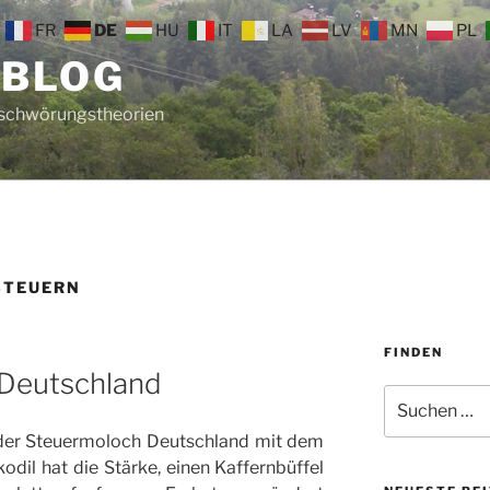
FR
DE
HU
IT
LA
LV
MN
PL
 BLOG
rschwörungstheorien
STEUERN
FINDEN
Deutschland
Suche
nach:
der Steuermoloch Deutschland mit dem
dil hat die Stärke, einen Kaffernbüffel