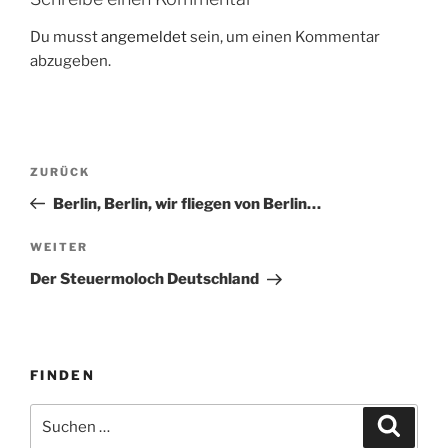
Du musst
angemeldet
sein, um einen Kommentar
abzugeben.
Beitragsnavigation
Vorheriger
ZURÜCK
Beitrag
Berlin, Berlin, wir fliegen von Berlin…
Nächster
WEITER
Beitrag
Der Steuermoloch Deutschland
FINDEN
Suche
Suche
nach: