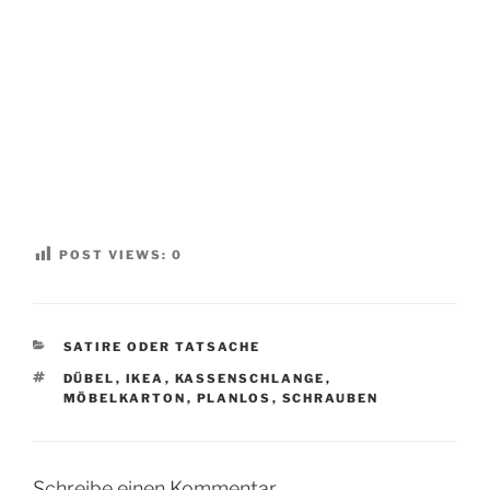
POST VIEWS:
0
KATEGORIEN
SATIRE ODER TATSACHE
SCHLAGWÖRTER
DÜBEL
,
IKEA
,
KASSENSCHLANGE
,
MÖBELKARTON
,
PLANLOS
,
SCHRAUBEN
Schreibe einen Kommentar