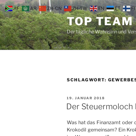
Zum
AF
AR
ZH-CN
ZH-TW
EN
ET
FI
Inhalt
TOP TEAM
springen
Der tägliche Wahnsinn und Ve
SCHLAGWORT:
GEWERBE
VERÖFFENTLICHT
19. JANUAR 2018
AM
Der Steuermoloch 
Was hat das Finanzamt oder 
Krokodil gemeinsam? Ein Kroko