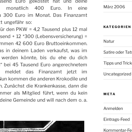
usend Euro gekostet hat und deine
März 2006
ch monatlich 400 Euro. In eine
du 300 Euro im Monat. Das Finanzamt
 ungefähr  so:
KATEGORIEN
für den PKW = 4,2 Tausend plus 12 mal
send + 12 *300 (Lebensversicherung) =
Natur
ammen 42 600 Euro Bruttoeinkommen.
s in deinem Laden verkaufst, was im
Satire oder Ta
 werden könnte, bis du ehe du dich
Tipps und Tric
ch“ bei 45 Tausend Euro angerechnetem
 meldet das Finanzamt jetzt im
Uncategorized
 Nun kommen die anderen Krokodile und
. Zunächst die Krankenkasse, dann die
er als Mitglied führt, wenn du kein
META
 deine Gemeinde und will nach dem o. a.
Anmelden
Eintrags-Feed
Kommentar-Fe