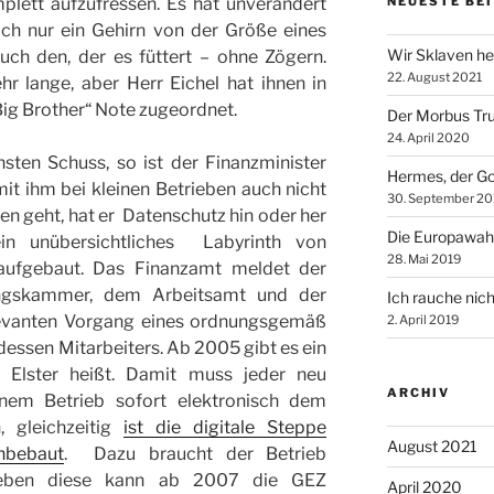
plett aufzufressen. Es hat unverändert
NEUESTE BE
och nur ein Gehirn von der Größe eines
Wir Sklaven he
uch den, der es füttert – ohne Zögern.
22. August 2021
r lange, aber Herr Eichel hat ihnen in
ig Brother“ Note zugeordnet.
Der Morbus Tr
24. April 2020
ten Schuss, so ist der Finanzminister
Hermes, der Go
it ihm bei kleinen Betrieben auch nicht
30. September 20
n geht, hat er  Datenschutz hin oder her
Die Europawah
 unübersichtliches Labyrinth von
28. Mai 2019
 aufgebaut. Das Finanzamt meldet der
ngskammer, dem Arbeitsamt und der
Ich rauche nich
levanten Vorgang eines ordnungsgemäß
2. April 2019
essen Mitarbeiters. Ab 2005 gibt es ein
 Elster heißt. Damit muss jeder neu
ARCHIV
einem Betrieb sofort elektronisch dem
 gleichzeitig
ist die digitale Steppe
August 2021
nbebaut
. Dazu braucht der Betrieb
 eben diese kann ab 2007 die GEZ
April 2020