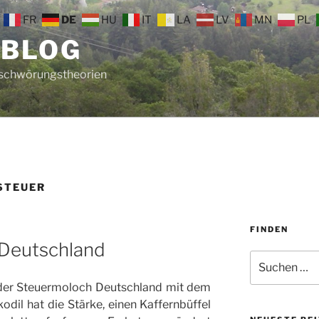
FR
DE
HU
IT
LA
LV
MN
PL
 BLOG
rschwörungstheorien
STEUER
FINDEN
Deutschland
Suche
nach:
der Steuermoloch Deutschland mit dem
dil hat die Stärke, einen Kaffernbüffel