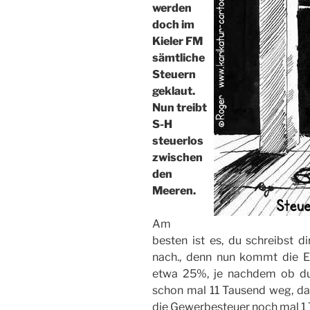
werden
doch im
Kieler FM
sämtliche
Steuern
geklaut.
Nun treibt
S-H
steuerlos
zwischen
den
Meeren.
Am
besten ist es, du schreibst di
nach., denn nun kommt die 
etwa 25%, je nachdem ob du 
schon mal 11 Tausend weg, d
die Gewerbesteuer noch mal 1 