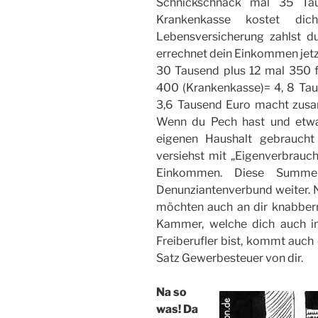
Schnickschnack mal 35 Ta
Krankenkasse kostet di
Lebensversicherung zahlst 
errechnet dein Einkommen jetzt 
30 Tausend plus 12 mal 350 
400 (Krankenkasse)= 4, 8 Tau
3,6 Tausend Euro macht zus
Wenn du Pech hast und etwa
eigenen Haushalt gebraucht
versiehst mit „Eigenverbrau
Einkommen. Diese Summe
Denunziantenverbund weiter.
möchten auch an dir knabbern
Kammer, welche dich auch imm
Freiberufler bist, kommt auch
Satz Gewerbesteuer von dir.
Na so
was! Da