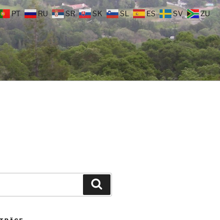
PT
RU
SR
SK
SL
ES
SV
ZU
Suchen