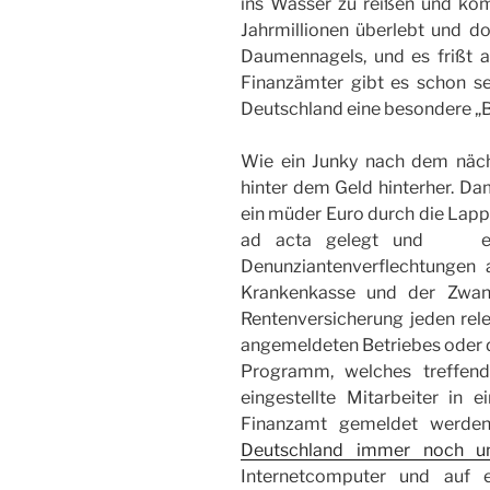
ins Wasser zu reißen und kom
Jahrmillionen überlebt und d
Daumennagels, und es frißt a
Finanzämter gibt es schon seh
Deutschland eine besondere „B
Wie ein Junky nach dem nächs
hinter dem Geld hinterher. Dam
ein müder Euro durch die Lappe
ad acta gelegt und  ein
Denunziantenverflechtungen
Krankenkasse und der Zwa
Rentenversicherung jeden re
angemeldeten Betriebes oder d
Programm, welches treffend
eingestellte Mitarbeiter in 
Finanzamt gemeldet werden,
Deutschland immer noch u
Internetcomputer und auf