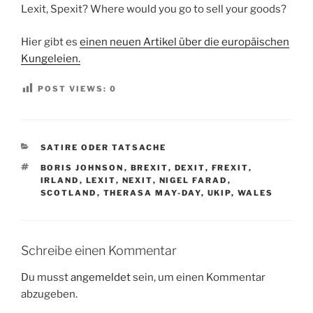
Lexit, Spexit? Where would you go to sell your goods?
Hier gibt es
einen neuen Artikel über die europäischen
Kungeleien.
POST VIEWS:
0
KATEGORIEN
SATIRE ODER TATSACHE
SCHLAGWÖRTER
BORIS JOHNSON
,
BREXIT
,
DEXIT
,
FREXIT
,
IRLAND
,
LEXIT
,
NEXIT
,
NIGEL FARAD
,
SCOTLAND
,
THERASA MAY-DAY
,
UKIP
,
WALES
Schreibe einen Kommentar
Du musst
angemeldet
sein, um einen Kommentar
abzugeben.