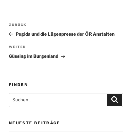
Beitragsnavigation
Vorheriger
ZURÜCK
Beitrag
Pegida und die Lügenpresse der ÖR Anstalten
Nächster
WEITER
Beitrag
Güssing im Burgenland
FINDEN
Suche
Suche
nach:
NEUESTE BEITRÄGE