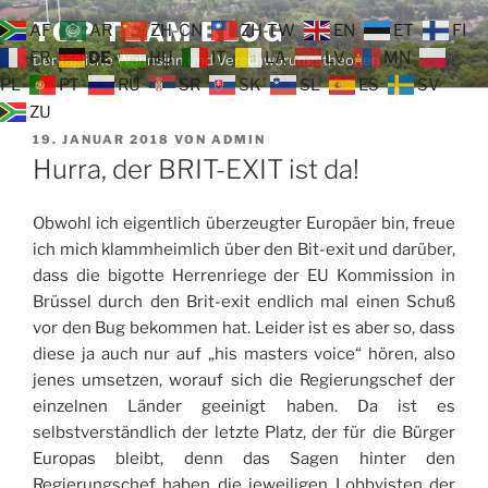
Zum
TOP TEAM BLOG
AF
AR
ZH-CN
ZH-TW
EN
ET
FI
Inhalt
FR
DE
HU
IT
LA
LV
MN
Der tägliche Wahnsinn und Verschwörungstheorien
springen
PL
PT
RU
SR
SK
SL
ES
SV
ZU
VERÖFFENTLICHT
19. JANUAR 2018
VON
ADMIN
AM
Hurra, der BRIT-EXIT ist da!
Obwohl ich eigentlich überzeugter Europäer bin, freue
ich mich klammheimlich über den Bit-exit und darüber,
dass die bigotte Herrenriege der EU Kommission in
Brüssel durch den Brit-exit endlich mal einen Schuß
vor den Bug bekommen hat. Leider ist es aber so, dass
diese ja auch nur auf „his masters voice“ hören, also
jenes umsetzen, worauf sich die Regierungschef der
einzelnen Länder geeinigt haben. Da ist es
selbstverständlich der letzte Platz, der für die Bürger
Europas bleibt, denn das Sagen hinter den
Regierungschef haben die jeweiligen Lobbyisten der