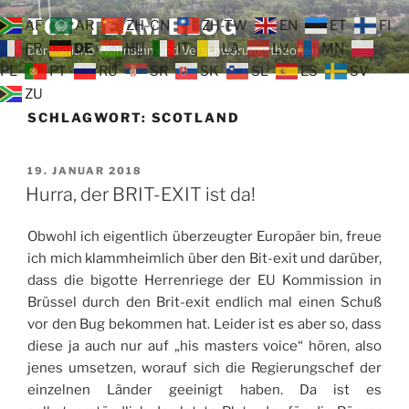
Zum
TOP TEAM BLOG
AF
AR
ZH-CN
ZH-TW
EN
ET
FI
Inhalt
FR
DE
HU
IT
LA
LV
MN
Der tägliche Wahnsinn und Verschwörungstheorien
springen
PL
PT
RU
SR
SK
SL
ES
SV
ZU
SCHLAGWORT:
SCOTLAND
VERÖFFENTLICHT
19. JANUAR 2018
AM
Hurra, der BRIT-EXIT ist da!
Obwohl ich eigentlich überzeugter Europäer bin, freue
ich mich klammheimlich über den Bit-exit und darüber,
dass die bigotte Herrenriege der EU Kommission in
Brüssel durch den Brit-exit endlich mal einen Schuß
vor den Bug bekommen hat. Leider ist es aber so, dass
diese ja auch nur auf „his masters voice“ hören, also
jenes umsetzen, worauf sich die Regierungschef der
einzelnen Länder geeinigt haben. Da ist es