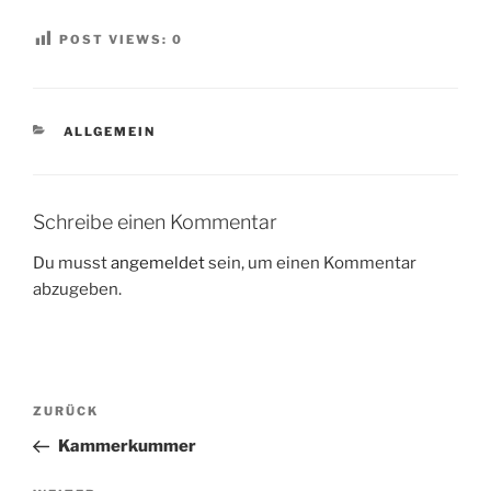
POST VIEWS:
0
KATEGORIEN
ALLGEMEIN
Schreibe einen Kommentar
Du musst
angemeldet
sein, um einen Kommentar
abzugeben.
Beitragsnavigation
Vorheriger
ZURÜCK
Beitrag
Kammerkummer