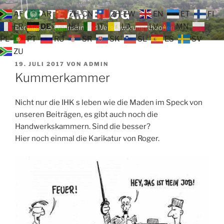
Zum
TOP TEAM BLOG
AF
AR
ZH-CN
ZH-TW
EN
ET
FI
Inhalt
FR
DE
HU
IT
LA
LV
MN
Der tägliche Wahnsinn und Verschwörungstheorien
springen
PL
PT
RU
SR
SK
SL
ES
SV
ZU
VERÖFFENTLICHT
19. JULI 2017
VON
ADMIN
AM
Kummerkammer
Nicht nur die IHK s leben wie die Maden im Speck von
unseren Beiträgen, es gibt auch noch die
Handwerkskammern. Sind die besser?
Hier noch einmal die Karikatur von Roger.