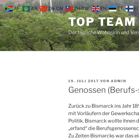
Zum
AF
AR
ZH-CN
ZH-TW
EN
ET
FI
Inhalt
TOP TEAM
springen
Der tägliche Wahnsinn und Ve
VERÖFFENTLICHT
19. JULI 2017
VON
ADMIN
AM
Genossen (Berufs-
Zurück zu Bismarck ins Jahr 18
mit Vorläufern der Gewerkschaf
Politik. Bismarck wollte ihne
„erfand“ die Berufsgenossensc
Zu Zeiten Bismarcks war das ei