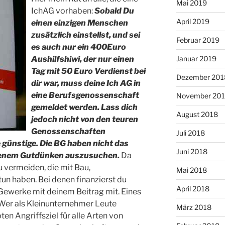
Mai 2019
IchAG vorhaben:
Sobald Du
April 2019
einen einzigen Menschen
zusätzlich einstellst, und sei
Februar 2019
es auch nur ein 400Euro
Aushilfshiwi, der nur einen
Januar 2019
Tag mit 50 Euro Verdienst bei
Dezember 201
dir war, muss deine Ich AG in
eine Berufsgenossenschaft
November 20
gemeldet werden. Lass dich
August 2018
jedoch nicht von den teuren
Genossenschaften
Juli 2018
e günstige. Die BG haben nicht das
Juni 2018
igenem Gutdünken auszusuchen.
Da
u vermeiden, die mit Bau,
Mai 2018
tun haben. Bei denen finanzierst du
April 2018
 Gewerke mit deinem Beitrag mit. Eines
 Wer als Kleinunternehmer Leute
März 2018
bten Angriffsziel für alle Arten von