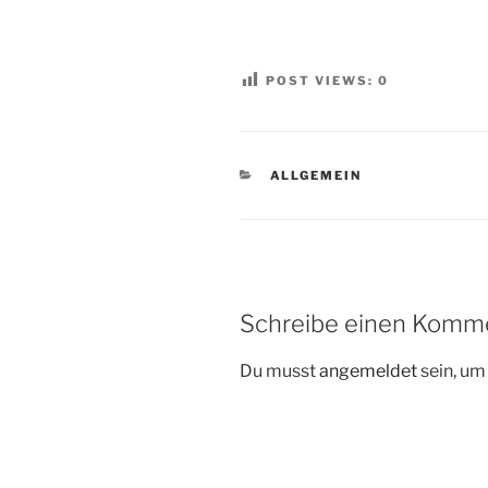
POST VIEWS:
0
KATEGORIEN
ALLGEMEIN
Schreibe einen Komm
Du musst
angemeldet
sein, u