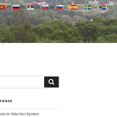
PT
RU
SR
SK
SL
ES
SV
ZU
Suchen
ITRÄGE
ute im falschen System