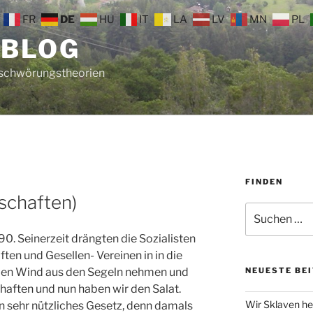
FR
DE
HU
IT
LA
LV
MN
PL
 BLOG
rschwörungstheorien
FINDEN
schaften)
Suche
nach:
90. Seinerzeit drängten die Sozialisten
ten und Gesellen- Vereinen in in die
n den Wind aus den Segeln nehmen und
NEUESTE BE
haften und nun haben wir den Salat.
Wir Sklaven he
n sehr nützliches Gesetz, denn damals