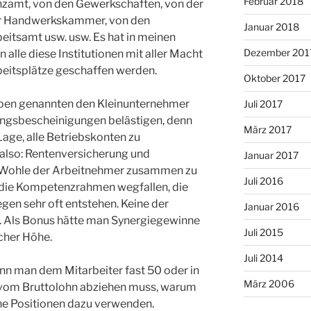
Februar 2018
anzamt, von den Gewerkschaften, von der
er Handwerkskammer, von den
Januar 2018
eitsamt usw. usw. Es hat in meinen
Dezember 201
 alle diese Institutionen mit aller Macht
beitsplätze geschaffen werden.
Oktober 2017
oben genannten den Kleinunternehmer
Juli 2017
angsbescheinigungen belästigen, denn
März 2017
Lage, alle Betriebskonten zu
also: Rentenversicherung und
Januar 2017
Wohle der Arbeitnehmer zusammen zu
Juli 2016
 die Kompetenzrahmen wegfallen, die
egen sehr oft entstehen. Keine der
Januar 2016
en. Als Bonus hätte man Synergiegewinne
Juli 2015
cher Höhe.
Juli 2014
Wenn man dem Mitarbeiter fast 50 oder in
März 2006
vom Bruttolohn abziehen muss, warum
e Positionen dazu verwenden.