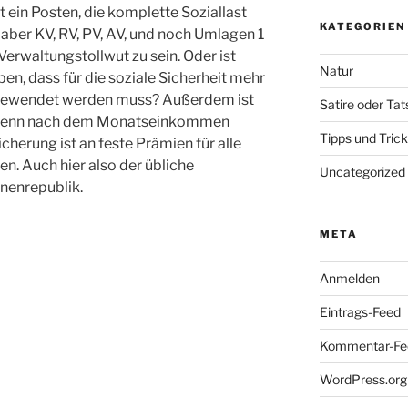
 ein Posten, die komplette Soziallast
KATEGORIEN
t aber KV, RV, PV, AV, und noch Umlagen 1
 Verwaltungstollwut zu sein. Oder ist
Natur
en, dass für die soziale Sicherheit mehr
gewendet werden muss? Außerdem ist
Satire oder Ta
, wenn nach dem Monatseinkommen
Tipps und Tric
cherung ist an feste Prämien für alle
n. Auch hier also der übliche
Uncategorized
nenrepublik.
META
Anmelden
Eintrags-Feed
Kommentar-Fe
WordPress.org