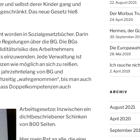
22. August 2021
er und selbst derer Kinder gang und
ngeschränkt. Das neue Gesetz hieß
Der Morbus Tr
24. April 2020
Hermes, der Go
t worden in Sozialgesetzbücher. Darin
30. September 20
e Regelungen über die BG. Die BGs
Die Europawah
aliditätsrisiko des Arbeitnehmers
28. Mai 2019
s einzuwenden. Jede Verwaltung ist
zen wie möglich an sich zu reißen.
Ich rauche nich
 jahrzehntelang von BG und
2. April 2019
hzeitig „wahrgenommen“, bis man auch
dass Doppelkompetenzen auch
ARCHIV
August 2021
Arbeitsgesetze: Inzwischen ein
dichtbeschriebener Schinken
April 2020
von 800 Seiten.
September 20
Hier mein Rat an alle, die eine