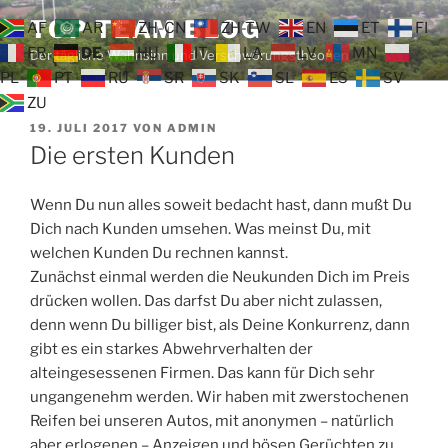
Zum
TOP TEAM BLOG
AF
AR
ZH-CN
ZH-TW
EN
ET
FI
Inhalt
FR
DE
HU
IT
LA
LV
MN
Der tägliche Wahnsinn und Verschwörungstheorien
springen
PL
PT
RU
SR
SK
SL
ES
SV
ZU
VERÖFFENTLICHT
19. JULI 2017
VON
ADMIN
AM
Die ersten Kunden
Wenn Du nun alles soweit bedacht hast, dann mußt Du
Dich nach Kunden umsehen. Was meinst Du, mit
welchen Kunden Du rechnen kannst.
Zunächst einmal werden die Neukunden Dich im Preis
drücken wollen. Das darfst Du aber nicht zulassen,
denn wenn Du billiger bist, als Deine Konkurrenz, dann
gibt es ein starkes Abwehrverhalten der
alteingesessenen Firmen. Das kann für Dich sehr
ungangenehm werden. Wir haben mit zwerstochenen
Reifen bei unseren Autos, mit anonymen – natürlich
aber erlogenen – Anzeigen und bösen Gerüchten zu