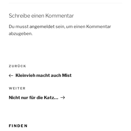
Schreibe einen Kommentar
Du musst
angemeldet
sein, um einen Kommentar
abzugeben.
Beitragsnavigation
Vorheriger
ZURÜCK
Beitrag
Kleinvieh macht auch Mist
Nächster
WEITER
Beitrag
Nicht nur für die Katz…
FINDEN