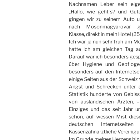
Nachnamen Leber sein eige
„Hallo, wie geht`s? und Gut
gingen wir zu seinem Auto u
nach Mosonmagyarovar ge
Klasse, direkt in mein Hotel (25
Ich war ja nun sehr früh am 
hatte ich am gleichen Tag a
Darauf war ich besonders gesp
über Hygiene und Gepflogen
besonders auf den Internetse
einige Seiten aus der Schweiz 
Angst und Schrecken unter d
Statistik hunderte von Gebisse
von ausländischen Ärzten, 
Einziges und das seit Jahr u
schon, auf wessen Mist dies
deutschen Internetseite
Kassenzahnärztliche Vereinigu
Im Grunde meines Herzens bin i