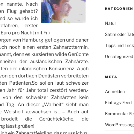
n nannte. Nach
KATEGORIEN
en Flug gehabt?
nd so wurde ich
Natur
fahren, erster
 Euro pro Nacht mit Fr.)
Satire oder Ta
Morgen von Hamburg geflogen und daher
Tipps und Tric
uch noch einen ersten Zahnarzttermin.
annt, denn es kursierten wilde Gerüchte
Uncategorized
heiten der ausländischen Zahnärzte,
iten der inländischen Konkurrenz. Auch
von den dortigen Dentisten verbreiteten
META
en Patienten.So sollen laut schweizer
n Jahr für Jahr total zerstört werden,-
Anmelden
– von den schweizer Zahnärzten kein
Eintrags-Feed
nd Tag. An dieser „Warheit“ sieht man
e Weisheit gewachsen ist. – Auch auf
Kommentar-Fe
n brodelt die Gerüchteküche, die
WordPress.org
ng lässt grüßen!
ch ein Zahnarztfeigling, das muss ich zu