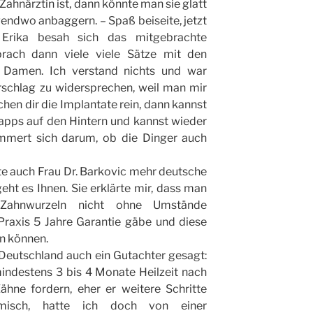
Zahnärztin ist, dann könnte man sie glatt
gendwo anbaggern. – Spaß beiseite, jetzt
Erika besah sich das mitgebrachte
rach dann viele viele Sätze mit den
Damen. Ich verstand nichts und war
rschlag zu widersprechen, weil man mir
hen dir die Implantate rein, dann kannst
apps auf den Hintern und kannst wieder
mmert sich darum, ob die Dinger auch
e auch Frau Dr. Barkovic mehr deutsche
ht es Ihnen. Sie erklärte mir, dass man
 Zahnwurzeln nicht ohne Umstände
 Praxis 5 Jahre Garantie gäbe und diese
n können.
 Deutschland auch ein Gutachter gesagt:
indestens 3 bis 4 Monate Heilzeit nach
ähne fordern, eher er weitere Schritte
omisch, hatte ich doch von einer