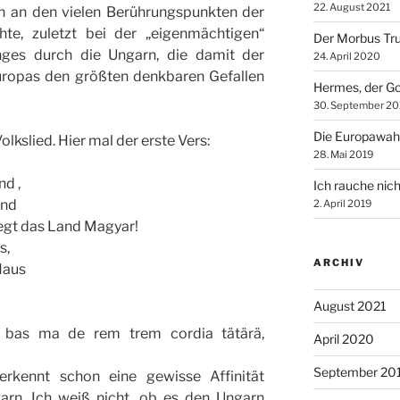
22. August 2021
h an den vielen Berührungspunkten der
hte, zuletzt bei der „eigenmächtigen“
Der Morbus Tr
nges durch die Ungarn, die damit der
24. April 2020
uropas den größten denkbaren Gefallen
Hermes, der Go
30. September 20
Die Europawah
lkslied. Hier mal der erste Vers:
28. Mai 2019
nd ,
Ich rauche nich
and
2. April 2019
iegt das Land Magyar!
s,
ARCHIV
Haus
August 2021
sa bas ma de rem trem cordia tätärä,
April 2020
September 20
erkennt schon eine gewisse Affinität
rn. Ich weiß nicht, ob es den Ungarn