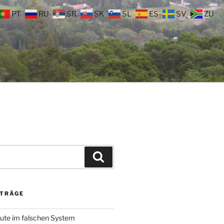
PT
RU
SR
SK
SL
ES
SV
ZU
Suchen
ITRÄGE
ute im falschen System