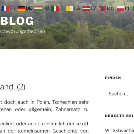
FR
DE
HU
IT
LA
LV
MN
PL
 BLOG
rschwörungstheorien
FINDEN
and. (2)
Suche
nach:
 doch auch in Polen, Tschechien sehr
ehen oder allgemein, Zahnersatz zu
NEUESTE BE
genlied, oder an dem Film: Ich denke oft
Wir Sklaven he
s an der gemeinsamen Geschichte von