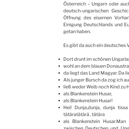
Österreich – Ungarn oder auc
deutsch-ungarischen Geschic
Öffnung des eisernen Vorha
Einigung Deutschlands und E
getan haben.
Es gibt da auch ein deutsches Vo
Dort drunt im schönen Ungarla
wohl an dem blauen Donaustr
da liegt das Land Magyar. Da l
Als junger Bursch da zog ich au
ließ weder Weib noch Kind zu 
als Blankenstein Husar,
als Blankenstein Husar!
Hei! Dunja,dunja, dunja tis
tätäratätärä , tätära
als Blankenstein Husar.Man 
zwischen Deutschen und Unga