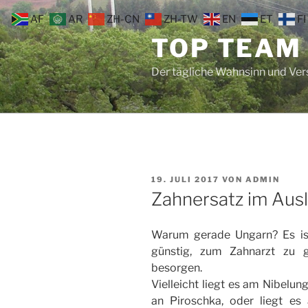
Zum
AF
AR
ZH-CN
ZH-TW
EN
ET
FI
Inhalt
TOP TEAM
springen
Der tägliche Wahnsinn und Ve
VERÖFFENTLICHT
19. JULI 2017
VON
ADMIN
AM
Zahnersatz im Ausl
Warum gerade Ungarn? Es ist
günstig, zum Zahnarzt zu g
besorgen.
Vielleicht liegt es am Nibelun
an Piroschka, oder liegt e