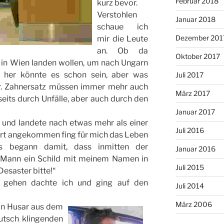
Februar 2018
kurz bevor.
Verstohlen
Januar 2018
schaue ich
Dezember 201
mir die Leute
an. Ob da
Oktober 2017
r in Wien landen wollen, um nach Ungarn
r her könnte es schon sein, aber was
Juli 2017
r. Zahnersatz müssen immer mehr auch
März 2017
its durch Unfälle, aber auch durch den
Januar 2017
g und landete nach etwas mehr als einer
Juli 2016
rt angekommen fing für mich das Leben
Es begann damit, dass inmitten der
Januar 2016
 Mann ein Schild mit meinem Namen in
Juli 2015
Desaster bitte!“
ef gehen dachte ich und ging auf den
Juli 2014
März 2006
in Husar aus dem
eutsch klingenden