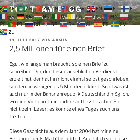
Zum
TOP TEAM BLOG
AF
AR
ZH-CN
ZH-TW
EN
ET
FI
Inhalt
FR
DE
HU
IT
LA
LV
MN
Der tägliche Wahnsinn und Verschwörungstheorien
springen
PL
PT
RU
SR
SK
SL
ES
SV
ZU
VERÖFFENTLICHT
19. JULI 2017
VON
ADMIN
AM
2,5 Millionen für einen Brief
Egal, wie lange man braucht, so einen Brief zu
schreiben. Der, der diesen ansehlichen Verdienst
erzielt hat, der hat ihn nicht einmal selbst geschrieben,
sondern in weniger als 5 Minuten diktiert. So etwas ist
auch nur in der Bananenrepublik Deutschland möglich,
wo eine Vorschrift die andere auffrisst. Lachen Sie
nicht beim Lesen, es könnte eines Tages auch uns
treffen.
Diese Geschichte aus dem Jahr 2004 hat mir eine
Bekannte per E-Mail übermittelt. Angeblich soll diese