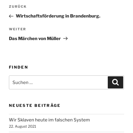
Beitragsnavigation
Vorheriger
ZURÜCK
Beitrag
Wirtschaftsförderung in Brandenburg.
Nächster
WEITER
Beitrag
Das Märchen von Müller
FINDEN
Suche
Suche
nach:
NEUESTE BEITRÄGE
Wir Sklaven heute im falschen System
22. August 2021