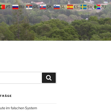
PT
RU
SR
SK
SL
ES
SV
ZU
Suchen
ITRÄGE
ute im falschen System