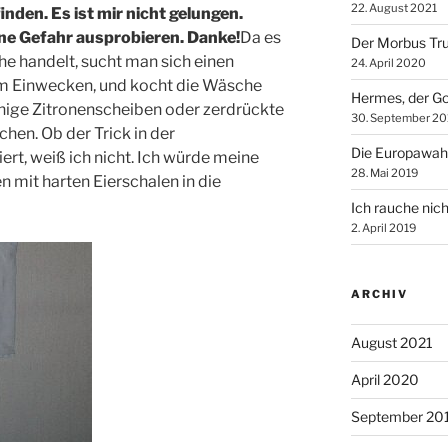
22. August 2021
inden. Es ist mir nicht gelungen.
ene Gefahr ausprobieren. Danke!
Da es
Der Morbus Tr
e handelt, sucht man sich einen
24. April 2020
zum Einwecken, und kocht die Wäsche
Hermes, der Go
 einige Zitronenscheiben oder zerdrückte
30. September 20
hen. Ob der Trick in der
Die Europawah
rt, weiß ich nicht. Ich würde meine
28. Mai 2019
mit harten Eierschalen in die
Ich rauche nich
2. April 2019
ARCHIV
August 2021
April 2020
September 20