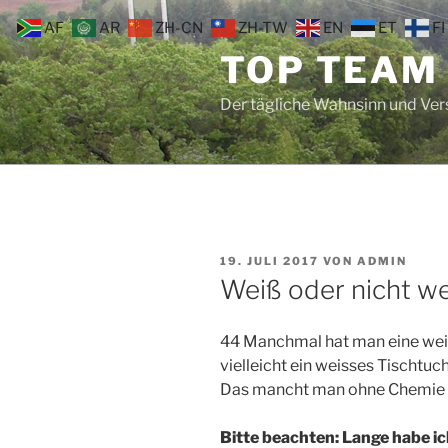
Zum
AF
AR
ZH-CN
ZH-TW
EN
ET
FI
Inhalt
TOP TEAM
springen
Der tägliche Wahnsinn und Ve
VERÖFFENTLICHT
19. JULI 2017
VON
ADMIN
AM
Weiß oder nicht w
44 Manchmal hat man eine wei
vielleicht ein weisses Tischtuc
Das mancht man ohne Chemie 
Bitte beachten: Lange habe ic