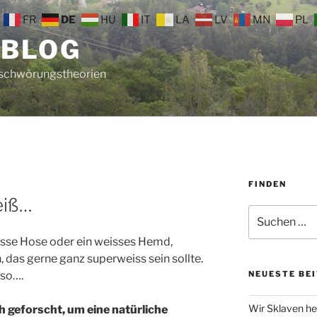
FR
DE
HU
IT
LA
LV
MN
PL
 BLOG
rschwörungstheorien
FINDEN
eiß…
Suche
nach:
sse Hose oder ein weisses Hemd,
h, das gerne ganz superweiss sein sollte.
so….
NEUESTE BE
Wir Sklaven he
h geforscht, um eine natürliche