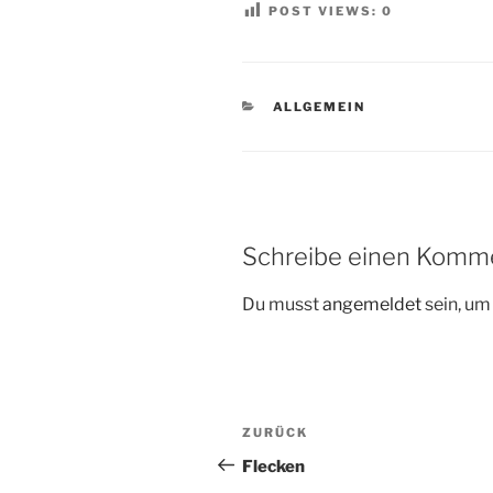
POST VIEWS:
0
KATEGORIEN
ALLGEMEIN
Schreibe einen Komm
Du musst
angemeldet
sein, u
Beitragsnavigation
Vorheriger
ZURÜCK
Beitrag
Flecken