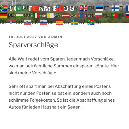
Zum
TOP TEAM BLOG
AF
AR
ZH-CN
ZH-TW
EN
ET
FI
Inhalt
DE
HU
IT
LA
LV
MN
PL
PT
Der tägliche Wahnsinn und Verschwörungstheorien
springen
RU
SR
SK
SL
ES
SV
ZU
VERÖFFENTLICHT
19. JULI 2017
VON
ADMIN
AM
Sparvorschläge
Alle Welt redet vom Sparen. Jeder mach Vorschläge,
wo man beträchtliche Summen einsparen könnte. Hier
sind meine Vorschläge:
Sehr oft spart man bei Abschaffung eines Postens
nicht nur den Posten selbst ein, sondern auch noch
schlimme Folgekosten. So ist die Abschaffung eines
Autos für jeden Haushalt ein Segen.