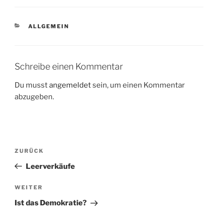
KATEGORIEN
ALLGEMEIN
Schreibe einen Kommentar
Du musst
angemeldet
sein, um einen Kommentar
abzugeben.
Beitragsnavigation
Vorheriger
ZURÜCK
Beitrag
Leerverkäufe
Nächster
WEITER
Beitrag
Ist das Demokratie?