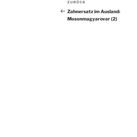
Vorheriger
ZURÜCK
Beitrag
Zahnersatz im Ausland:
Mosonmagyarovar (2)