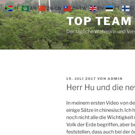
Zum
AF
AR
ZH-CN
ZH-TW
EN
ET
FI
Inhalt
TOP TEAM
springen
Der tägliche Wahnsinn und Ve
VERÖFFENTLICHT
19. JULI 2017
VON
ADMIN
AM
Herr Hu und die n
In meinem ersten Video von de
einige Sätze in chinesisch. Ich
noch nicht alle die Wichtigkei
Volk der Erde begriffen, aber 
feststellen, dass auch bei der