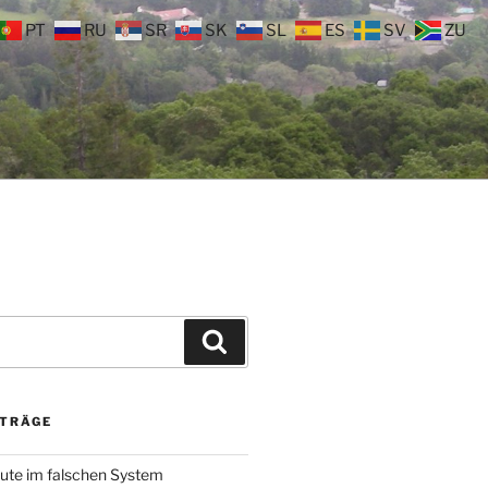
PT
RU
SR
SK
SL
ES
SV
ZU
Suchen
ITRÄGE
ute im falschen System