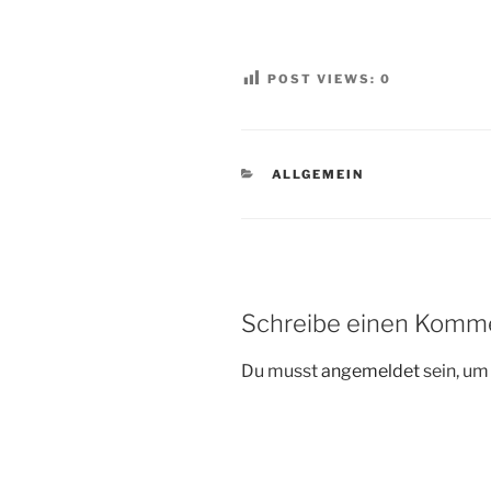
POST VIEWS:
0
KATEGORIEN
ALLGEMEIN
Schreibe einen Komm
Du musst
angemeldet
sein, u
Beitragsnavigation