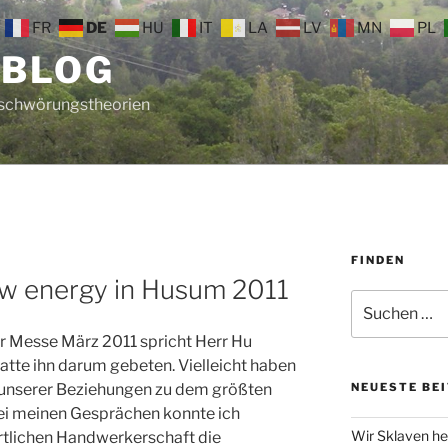
FR
DE
HU
IT
LA
LV
MN
PL
 BLOG
rschwörungstheorien
FINDEN
ew energy in Husum 2011
Suche
nach:
r Messe März 2011 spricht Herr Hu
 hatte ihn darum gebeten. Vielleicht haben
t unserer Beziehungen zu dem größten
NEUESTE BE
bei meinen Gesprächen konnte ich
Wir Sklaven he
 örtlichen Handwerkerschaft die