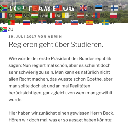
Zum
TOP TEAM BLOG
AF
AR
ZH-CN
ZH-TW
EN
ET
FI
Inhalt
FR
DE
HU
IT
LA
LV
MN
Der tägliche Wahnsinn und Verschwörungstheorien
springen
PL
PT
RU
SR
SK
SL
ES
SV
ZU
VERÖFFENTLICHT
19. JULI 2017
VON
ADMIN
AM
Regieren geht über Studieren.
Wie würde der erste Präsident der Bundesrepublik
sagen: Nun regiert mal schön, aber es scheint doch
sehr schwierig zu sein. Man kann es natürlich nicht
allen Recht machen, das wusste schon Goethe, aber
man sollte doch ab und an mal Realitäten
berücksichtigen, ganz gleich, von wem man gewählt
wurde.
Hier haben wir zunächst einen gewissen Herrn Beck.
Hören wir doch mal, was er so gesagt haben könnte: