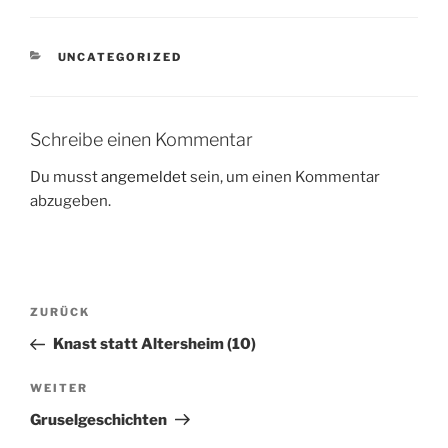
KATEGORIEN
UNCATEGORIZED
Schreibe einen Kommentar
Du musst
angemeldet
sein, um einen Kommentar
abzugeben.
Beitragsnavigation
Vorheriger
ZURÜCK
Beitrag
Knast statt Altersheim (10)
Nächster
WEITER
Beitrag
Gruselgeschichten