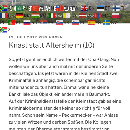
Zum
TOP TEAM BLOG
AF
AR
ZH-CN
ZH-TW
EN
ET
FI
Inhalt
FR
DE
HU
IT
LA
LV
MN
Der tägliche Wahnsinn und Verschwörungstheorien
springen
PL
PT
RU
SR
SK
SL
ES
SV
ZU
VERÖFFENTLICHT
19. JULI 2017
VON
ADMIN
AM
Knast statt Altersheim (10)
So, jetzt geht es endlich weiter mit der Opa-Gang. Nun
wollen wir uns aber auch mal mit der anderen Seite
beschäftigen. Bis jetzt waren in der kleinen Stadt zwei
Kriminalfälle anhängig, die scheinbar gar nichts
miteinander zu tun hatten. Einmal war eine kleine
Bankfiliale das Objekt, ein andermal ein Baumarkt.
Auf der Kriminaldienststelle der Kleinstadt gab es eine
Kriminalobermeister, den keiner so richtig für voll
nahm. Schon sein Name – Peckermecker – war Anlass
zu vielen Witzen und derben Späßen. Die Kollegen
meinten, der Obermeister stamme bestimmt von