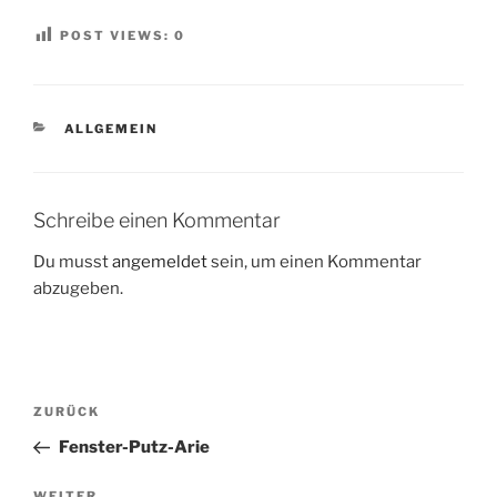
POST VIEWS:
0
KATEGORIEN
ALLGEMEIN
Schreibe einen Kommentar
Du musst
angemeldet
sein, um einen Kommentar
abzugeben.
Beitragsnavigation
Vorheriger
ZURÜCK
Beitrag
Fenster-Putz-Arie
WEITER