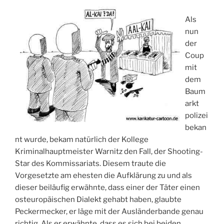
Als
nun
der
Coup
mit
dem
Baum
arkt
polizei
bekan
nt wurde, bekam natürlich der Kollege
Kriminalhauptmeister Warnitz den Fall, der Shooting-
Star des Kommissariats. Diesem traute die
Vorgesetzte am ehesten die Aufklärung zu und als
dieser beiläufig erwähnte, dass einer der Täter einen
osteuropäischen Dialekt gehabt haben, glaubte
Peckermecker, er läge mit der Ausländerbande genau
richtig. Als er erwähnte, dass es sich bei beiden