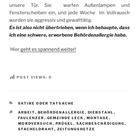
unsere Tür. Sie warfen Außenlampen und
Fensterscheiben ein, und jede Woche im Vollrausch
wurden sie aggressiv und gewalttätig.
Es ist also nicht übertrieben, wenn ich behaupte, dass
ich eine schwere, erworbene Behördenallergie habe.
Hier
geht es spannend weiter!
POST VIEWS:
0
KATEGORIEN
SATIRE ODER TATSACHE
SCHLAGWÖRTER
ARBEIT
,
BEHÖRDENALLERGIE
,
DIEBSTAHL
,
FAULENZER
,
GEMEINDE LECK
,
MONTAGE
,
MORDVERSUCH
,
PRÜGEL
,
SACHBESCHÄDIGUNG
,
STACHELDRAHT
,
ZEITUNGSHETZE