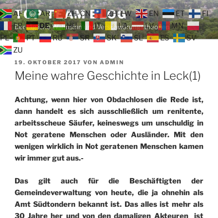
Zum
TOP TEAM BLOG
AF
AR
ZH-CN
ZH-TW
EN
ET
FI
Inhalt
FR
DE
HU
IT
LA
LV
MN
Der tägliche Wahnsinn und Verschwörungstheorien
springen
PL
PT
RU
SR
SK
SL
ES
SV
ZU
VERÖFFENTLICHT
19. OKTOBER 2017
VON
ADMIN
AM
Meine wahre Geschichte in Leck(1)
Achtung, wenn hier von Obdachlosen die Rede ist,
dann handelt es sich ausschließlich um renitente,
arbeitsscheue Säufer, keineswegs um unschuldig in
Not geratene Menschen oder Ausländer. Mit den
wenigen wirklich in Not geratenen Menschen kamen
wir immer gut aus.-
Das gilt auch für die Beschäftigten der
Gemeindeverwaltung von heute, die ja ohnehin als
Amt Südtondern bekannt ist. Das alles ist mehr als
30 Jahre her und von den damaligen Akteuren ist