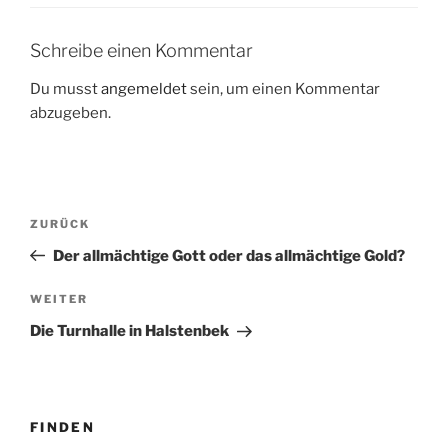
Schreibe einen Kommentar
Du musst
angemeldet
sein, um einen Kommentar
abzugeben.
Beitragsnavigation
Vorheriger
ZURÜCK
Beitrag
Der allmächtige Gott oder das allmächtige Gold?
Nächster
WEITER
Beitrag
Die Turnhalle in Halstenbek
FINDEN