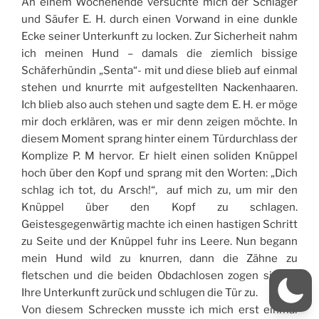
An einem Wochenende versuchte mich der Schläger
und Säufer E. H. durch einen Vorwand in eine dunkle
Ecke seiner Unterkunft zu locken. Zur Sicherheit nahm
ich meinen Hund – damals die ziemlich bissige
Schäferhündin „Senta“- mit und diese blieb auf einmal
stehen und knurrte mit aufgestellten Nackenhaaren.
Ich blieb also auch stehen und sagte dem E. H. er möge
mir doch erklären, was er mir denn zeigen möchte. In
diesem Moment sprang hinter einem Türdurchlass der
Komplize P. M hervor. Er hielt einen soliden Knüppel
hoch über den Kopf und sprang mit den Worten: „Dich
schlag ich tot, du Arsch!“, auf mich zu, um mir den
Knüppel über den Kopf zu schlagen.
Geistesgegenwärtig machte ich einen hastigen Schritt
zu Seite und der Knüppel fuhr ins Leere. Nun begann
mein Hund wild zu knurren, dann die Zähne zu
fletschen und die beiden Obdachlosen zogen sich in
Ihre Unterkunft zurück und schlugen die Tür zu.
Von diesem Schrecken musste ich mich erst einmal