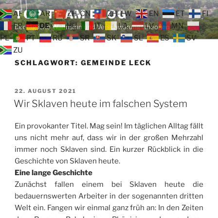
Zum
TOP TEAM BLOG
AF
AR
ZH-CN
ZH-TW
EN
ET
FI
Inhalt
FR
DE
HU
IT
LA
LV
MN
Der tägliche Wahnsinn und Verschwörungstheorien
springen
PL
PT
RU
SR
SK
SL
ES
SV
ZU
SCHLAGWORT:
GEMEINDE LECK
VERÖFFENTLICHT
22. AUGUST 2021
AM
Wir Sklaven heute im falschen System
Ein provokanter Titel. Mag sein! Im täglichen Alltag fällt
uns nicht mehr auf, dass wir in der großen Mehrzahl
immer noch Sklaven sind. Ein kurzer Rückblick in die
Geschichte von Sklaven heute.
Eine lange Geschichte
Zunächst fallen einem bei Sklaven heute die
bedauernswerten Arbeiter in der sogenannten dritten
Welt ein. Fangen wir einmal ganz früh an: In den Zeiten