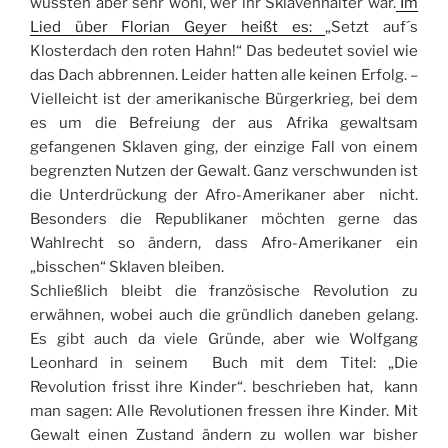
wussten aber sehr wohl, wer ihr Sklavenhalter war.
Im
Lied über Florian Geyer heißt es:
„Setzt auf´s
Klosterdach den roten Hahn!“ Das bedeutet soviel wie
das Dach abbrennen. Leider hatten alle keinen Erfolg. –
Vielleicht ist der amerikanische Bürgerkrieg, bei dem
es um die Befreiung der aus Afrika gewaltsam
gefangenen Sklaven ging, der einzige Fall von einem
begrenzten Nutzen der Gewalt. Ganz verschwunden ist
die Unterdrückung der Afro-Amerikaner aber nicht.
Besonders die Republikaner möchten gerne das
Wahlrecht so ändern, dass Afro-Amerikaner ein
„bisschen“ Sklaven bleiben.
Schließlich bleibt die französische Revolution zu
erwähnen, wobei auch die gründlich daneben gelang.
Es gibt auch da viele Gründe, aber wie Wolfgang
Leonhard in seinem Buch mit dem Titel: „Die
Revolution frisst ihre Kinder“. beschrieben hat, kann
man sagen: Alle Revolutionen fressen ihre Kinder. Mit
Gewalt einen Zustand ändern zu wollen war bisher