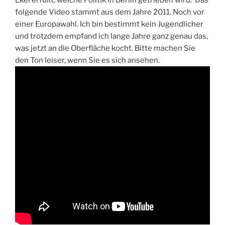
folgende Video stammt aus dem Jahre 2011. Noch vor
einer Europawahl. Ich bin bestimmt kein Jugendlicher
und trotzdem empfand ich lange Jahre ganz genau das,
was jetzt an die Oberfläche kocht. Bitte machen Sie
den Ton leiser, wenn Sie es sich ansehen.