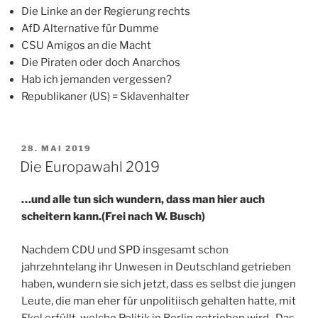
Die Linke an der Regierung rechts
AfD Alternative für Dumme
CSU Amigos an die Macht
Die Piraten oder doch Anarchos
Hab ich jemanden vergessen?
Republikaner (US) = Sklavenhalter
VERÖFFENTLICHT
28. MAI 2019
AM
Die Europawahl 2019
…und alle tun sich wundern, dass man hier auch
scheitern kann.(Frei nach W. Busch)
Nachdem CDU und SPD insgesamt schon
jahrzehntelang ihr Unwesen in Deutschland getrieben
haben, wundern sie sich jetzt, dass es selbst die jungen
Leute, die man eher für unpolitiisch gehalten hatte, mit
Ekel erfüllt, welche Politik in Berlin getrieben wird. Das