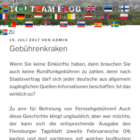
Zum
TOP TEAM BLOG
AF
AR
ZH-CN
ZH-TW
EN
ET
FI
Inhalt
FR
DE
HU
IT
LA
LV
MN
Der tägliche Wahnsinn und Verschwörungstheorien
springen
PL
PT
RU
SR
SK
SL
ES
SV
ZU
VERÖFFENTLICHT
19. JULI 2017
VON
ADMIN
AM
Gebührenkraken
Wenn Sie keine Einkünfte haben, dann brauchen Sie
auch keine Rundfunkgebühren zu zahlen, denn nach
Staatsvertrag darf sich jeder deutsche aus allgemein
zugänglichen Quellen Infornationen beschaffen. Ist das
wirklich so?
Zu arm für Befreiung von Fernsehgebühren! Auch
diese Geschichte klingt unglaublich, aber wer möchte,
der kann sich die entsprechende Ausgabe des
Flensburger Tageblatt (zweite Februarwoche 04)
kaufen und dort nachlesen, mit welcher teuflischen