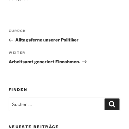
Beitragsnavigation
Vorheriger
ZURÜCK
Beitrag
Alltagsferne unserer Politiker
Nächster
WEITER
Beitrag
Arbeitsamt generiert Einnahmen.
FINDEN
Suche
Suche
nach:
NEUESTE BEITRÄGE