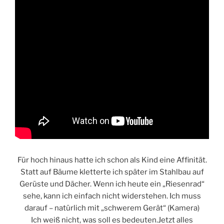
Für hoch hinaus hatte ich schon als Kind eine Affinität.
Statt auf Bäume kletterte ich später im Stahlbau auf
Gerüste und Dächer. Wenn ich heute ein „Riesenrad“
sehe, kann ich einfach nicht widerstehen. Ich muss
darauf – natürlich mit „schwerem Gerät“ (Kamera)
Ich weiß nicht, was soll es bedeuten.Jetzt alles