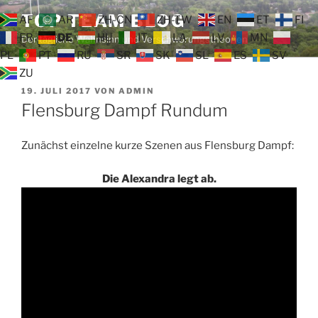
Zum
TOP TEAM BLOG
AF
AR
ZH-CN
ZH-TW
EN
ET
FI
Inhalt
FR
DE
HU
IT
LA
LV
MN
Der tägliche Wahnsinn und Verschwörungstheorien
springen
PL
PT
RU
SR
SK
SL
ES
SV
ZU
VERÖFFENTLICHT
19. JULI 2017
VON
ADMIN
AM
Flensburg Dampf Rundum
Zunächst einzelne kurze Szenen aus Flensburg Dampf:
Die Alexandra legt ab.