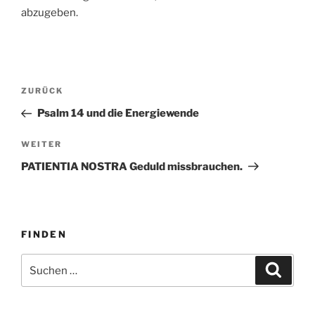
abzugeben.
Beitragsnavigation
Vorheriger
ZURÜCK
Beitrag
Psalm 14 und die Energiewende
Nächster
WEITER
Beitrag
PATIENTIA NOSTRA Geduld missbrauchen.
FINDEN
Suche
Suche
nach: