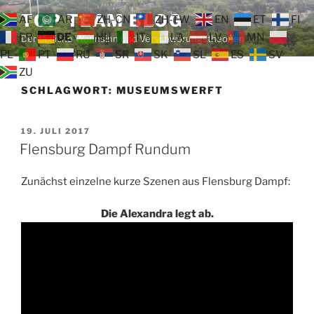
Zum
TOP TEAM BLOG
AF
AR
ZH-CN
ZH-TW
EN
ET
FI
Inhalt
FR
DE
HU
IT
LA
LV
MN
Der tägliche Wahnsinn und Verschwörungstheorien
springen
PL
PT
RU
SR
SK
SL
ES
SV
ZU
SCHLAGWORT:
MUSEUMSWERFT
VERÖFFENTLICHT
19. JULI 2017
AM
Flensburg Dampf Rundum
Zunächst einzelne kurze Szenen aus Flensburg Dampf:
Die Alexandra legt ab.