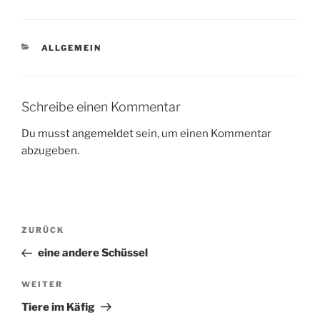
KATEGORIEN
ALLGEMEIN
Schreibe einen Kommentar
Du musst
angemeldet
sein, um einen Kommentar
abzugeben.
Beitragsnavigation
Vorheriger
ZURÜCK
Beitrag
eine andere Schüssel
Nächster
WEITER
Beitrag
Tiere im Käfig