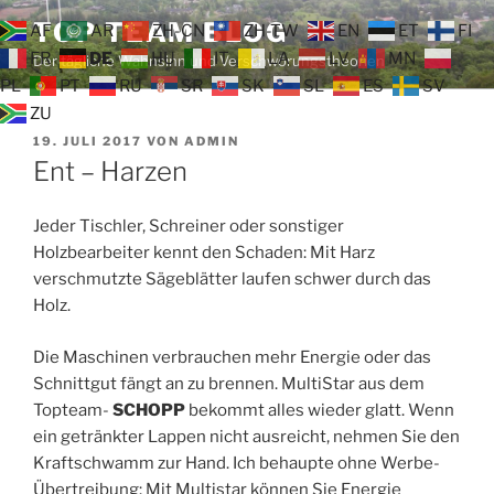
Zum
TOP TEAM BLOG
AF
AR
ZH-CN
ZH-TW
EN
ET
FI
Inhalt
FR
DE
HU
IT
LA
LV
MN
Der tägliche Wahnsinn und Verschwörungstheorien
springen
PL
PT
RU
SR
SK
SL
ES
SV
ZU
VERÖFFENTLICHT
19. JULI 2017
VON
ADMIN
AM
Ent – Harzen
Jeder Tischler, Schreiner oder sonstiger
Holzbearbeiter kennt den Schaden: Mit Harz
verschmutzte Sägeblätter laufen schwer durch das
Holz.
Die Maschinen verbrauchen mehr Energie oder das
Schnittgut fängt an zu brennen. MultiStar aus dem
Topteam-
SCHOPP
bekommt alles wieder glatt. Wenn
ein getränkter Lappen nicht ausreicht, nehmen Sie den
Kraftschwamm zur Hand. Ich behaupte ohne Werbe-
Übertreibung: Mit Multistar können Sie Energie