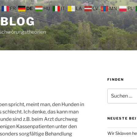
FR
DE
HU
IT
LA
LV
MN
PL
 BLOG
rschwörungstheorien
FINDEN
Suche
nach:
n spricht, meint man, den Hunden in
 schlecht. Ich denke, das kann man
 Hunde sind z.B. beim Arzt durchweg
NEUESTE BE
wenigen Kassenpatienten unter den
Wir Sklaven he
esonders sorgfältige Behandlung