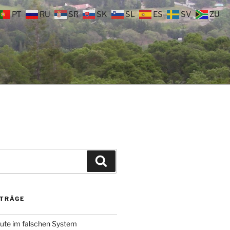
PT
RU
SR
SK
SL
ES
SV
ZU
Suchen
ITRÄGE
ute im falschen System