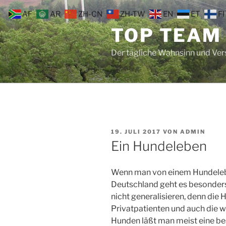
Zum
AF
AR
ZH-CN
ZH-TW
EN
ET
FI
Inhalt
TOP TEAM
springen
Der tägliche Wahnsinn und Ve
VERÖFFENTLICHT
19. JULI 2017
VON
ADMIN
AM
Ein Hundeleben
Wenn man von einem Hundelebe
Deutschland geht es besonders
nicht generalisieren, denn die
Privatpatienten und auch die 
Hunden läßt man meist eine b