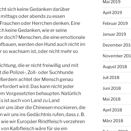
Mai 2019
ucht sich keine Gedanken darüber
April 2019
 mittags oder abends zu essen
rauchen oder Herrchen denken. Eine
Februar 2019
ch keine Gedanken, wie er seine
Januar 2019
der doch? Menschen, die eine emotionale
ufbauen, werden den Hund auch nicht im
Dezember 201
hr so wachsam ist, oder nicht mehr so
November 20
htung, die er nicht freiwillig und mit
August 2018
 die Polizei-, Zoll- oder Suchhunde
Juli 2018
Außerdem achtet der Mensch genau
rfordert wird. Das kann nicht jeder
Juni 2018
em Vorgesetzten behaupten. Natürlich
Mai 2018
Es ist auch von Land zu Land
wir uns über die Chinesen mockieren, die
April 2018
 wir uns ins Gedächtnis rufen, dass z. B.
März 2018
 wie wir Europäer Rindfleisch verzehren
von Kalbfleisch wäre für sie ein