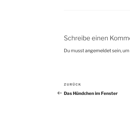
Schreibe einen Komm
Du musst
angemeldet
sein, u
Beitragsnavigation
Vorheriger
ZURÜCK
Beitrag
Das Hündchen im Fenster