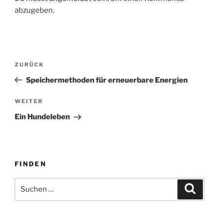
abzugeben.
Beitragsnavigation
Vorheriger
ZURÜCK
Beitrag
Speichermethoden für erneuerbare Energien
Nächster
WEITER
Beitrag
Ein Hundeleben
FINDEN
Suche
Suche
nach: