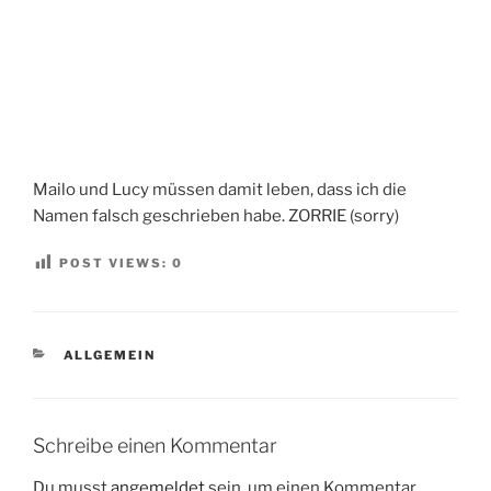
Mailo und Lucy müssen damit leben, dass ich die
Namen falsch geschrieben habe. ZORRIE (sorry)
POST VIEWS:
0
KATEGORIEN
ALLGEMEIN
Schreibe einen Kommentar
Du musst
angemeldet
sein, um einen Kommentar