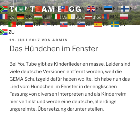
Zum
TOP TEAM BLOG
AF
AR
ZH-CN
ZH-TW
EN
ET
FI
Inhalt
FR
DE
HU
IT
LA
LV
MN
Der tägliche Wahnsinn und Verschwörungstheorien
springen
PL
PT
RU
SR
SK
SL
ES
SV
ZU
VERÖFFENTLICHT
19. JULI 2017
VON
ADMIN
AM
Das Hündchen im Fenster
Bei YouTube gibt es Kinderlieder en masse. Leider sind
viele deutsche Versionen entfernt worden, weil die
GEMA Schutzgeld dafür haben wollte. Ich habe nun das
Lied vom Hündchen im Fenster in der englischen
Fassung von diversen Interpreten und als Kinderreim
hier verlinkt und werde eine deutsche, allerdings
ungereimte, Übersetzung darunter stellen.