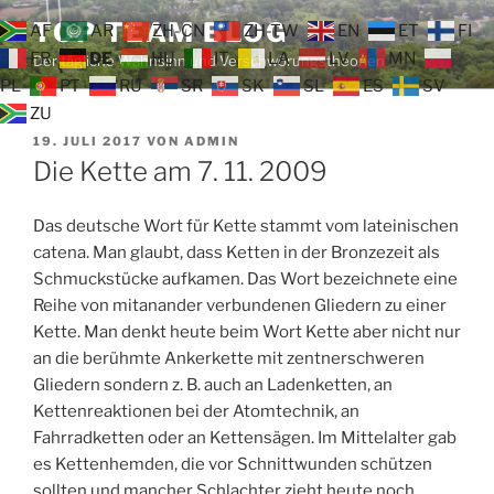
Zum
TOP TEAM BLOG
AF
AR
ZH-CN
ZH-TW
EN
ET
FI
Inhalt
FR
DE
HU
IT
LA
LV
MN
Der tägliche Wahnsinn und Verschwörungstheorien
springen
PL
PT
RU
SR
SK
SL
ES
SV
ZU
VERÖFFENTLICHT
19. JULI 2017
VON
ADMIN
AM
Die Kette am 7. 11. 2009
Das deutsche Wort für Kette stammt vom lateinischen
catena. Man glaubt, dass Ketten in der Bronzezeit als
Schmuckstücke aufkamen. Das Wort bezeichnete eine
Reihe von mitanander verbundenen Gliedern zu einer
Kette. Man denkt heute beim Wort Kette aber nicht nur
an die berühmte Ankerkette mit zentnerschweren
Gliedern sondern z. B. auch an Ladenketten, an
Kettenreaktionen bei der Atomtechnik, an
Fahrradketten oder an Kettensägen. Im Mittelalter gab
es Kettenhemden, die vor Schnittwunden schützen
sollten und mancher Schlachter zieht heute noch