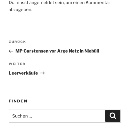
Du musst
angemeldet
sein, um einen Kommentar
abzugeben.
Beitragsnavigation
Vorheriger
ZURÜCK
Beitrag
MP Carstensen vor Arge Netz in Niebüll
Nächster
WEITER
Beitrag
Leerverkäufe
FINDEN
Suche
Suche
nach: