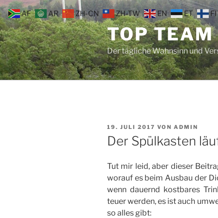
Zum
AF
AR
ZH-CN
ZH-TW
EN
ET
FI
Inhalt
TOP TEAM
springen
Der tägliche Wahnsinn und Ve
VERÖFFENTLICHT
19. JULI 2017
VON
ADMIN
AM
Der Spülkasten läuf
Tut mir leid, aber dieser Beitr
worauf es beim Ausbau der D
wenn dauernd kostbares Trin
teuer werden, es ist auch umwe
so alles gibt: