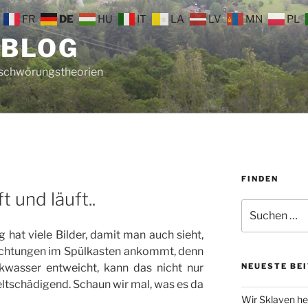
FR
DE
HU
IT
LA
LV
MN
PL
 BLOG
rschwörungstheorien
FINDEN
t und läuft..
Suche
nach:
ag hat viele Bilder, damit man auch sieht,
ichtungen im Spülkasten ankommt, denn
kwasser entweicht, kann das nicht nur
NEUESTE BE
ltschädigend. Schaun wir mal, was es da
Wir Sklaven he