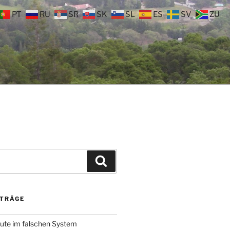
PT
RU
SR
SK
SL
ES
SV
ZU
Suchen
ITRÄGE
ute im falschen System