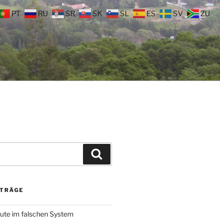
PT
RU
SR
SK
SL
ES
SV
ZU
Suchen
ITRÄGE
ute im falschen System