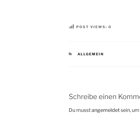
POST VIEWS:
0
KATEGORIEN
ALLGEMEIN
Schreibe einen Komm
Du musst
angemeldet
sein, u