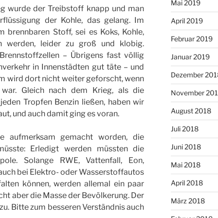
Mai 2019
ieg wurde der Treibstoff knapp und man
erflüssigung der Kohle, das gelang. Im
April 2019
 brennbaren Stoff, sei es Koks, Kohle,
Februar 2019
n werden, leider zu groß und klobig.
rennstoffzellen – Übrigens fast völlig
Januar 2019
verkehr in Innenstädten gut täte – und
Dezember 201
wird dort nicht weiter geforscht, wenn
 war. Gleich nach dem Krieg, als die
November 20
jeden Tropfen Benzin ließen, haben wir
August 2018
ut, und auch damit ging es voran.
Juli 2018
che aufmerksam gemacht worden, die
Juni 2018
müsste: Erledigt werden müssten die
ole. Solange RWE, Vattenfall, Eon,
Mai 2018
auch bei Elektro- oder Wasserstoffautos
April 2018
falten können, werden allemal ein paar
icht aber die Masse der Bevölkerung. Der
März 2018
zu. Bitte zum besseren Verständnis auch