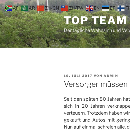
Zum
AF
AR
ZH-CN
ZH-TW
EN
ET
FI
Inhalt
TOP TEAM
springen
Der tägliche Wahnsinn und Ve
VERÖFFENTLICHT
19. JULI 2017
VON
ADMIN
AM
Versorger müssen 
Seit den späten 80 Jahren ha
sich in 20 Jahren verknapp
verteuern. Trotzdem haben wi
gekauft und Autos mit gering
Nun auf einmal schreien alle, 