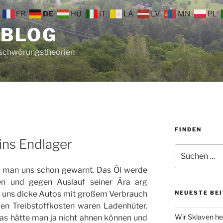
FR
DE
HU
IT
LA
LV
MN
PL
 BLOG
rschwörungstheorien
FINDEN
ins Endlager
Suche
nach:
t man uns schon gewarnt. Das Öl werde
en und gegen Auslauf seiner Ära arg
r uns dicke Autos mit großem Verbrauch
NEUESTE BE
en Treibstoffkosten waren Ladenhüter.
Wir Sklaven he
das hätte man ja nicht ahnen können und