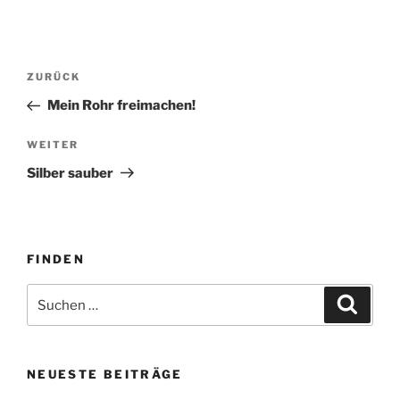
Beitragsnavigation
Vorheriger
ZURÜCK
Beitrag
Mein Rohr freimachen!
Nächster
WEITER
Beitrag
Silber sauber
FINDEN
Suche
Suche
nach:
NEUESTE BEITRÄGE