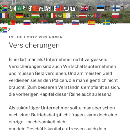
Zum
TOP TEAM BLOG
AF
AR
ZH-CN
ZH-TW
EN
ET
FI
Inhalt
FR
DE
HU
IT
LA
LV
MN
Der tägliche Wahnsinn und Verschwörungstheorien
springen
PL
PT
RU
SR
SK
SL
ES
SV
ZU
VERÖFFENTLICHT
19. JULI 2017
VON
ADMIN
AM
Versicherungen
Eins darf man als Unternehmer nicht vergessen:
Versicherungen sind auch Wirtschaftsunternehmen
und müssen Geld verdienen. Und am meisten Geld
verdienen sie an den Policen, die man eigentlich nicht
braucht. (Zum besseren Verständnis empfiehlt es sich,
die vorherigen Kapitel dieser Reihe auch zu lesen.)
Als zukünftiger Unternehmer sollte man aber schon
nach einer Betriebshaftpflicht fragen, kann doch eine
einzige Unachtsamkeit nicht
nur dein Geschäftskapital auffressen, auch dein