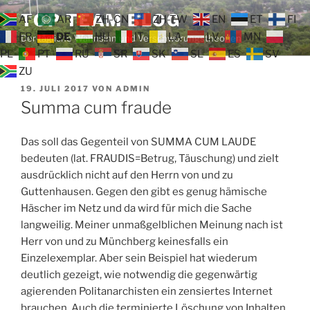
Zum
TOP TEAM BLOG
AF
AR
ZH-CN
ZH-TW
EN
ET
FI
Inhalt
FR
DE
HU
IT
LA
LV
MN
Der tägliche Wahnsinn und Verschwörungstheorien
springen
PL
PT
RU
SR
SK
SL
ES
SV
ZU
VERÖFFENTLICHT
19. JULI 2017
VON
ADMIN
AM
Summa cum fraude
Das soll das Gegenteil von SUMMA CUM LAUDE
bedeuten (lat. FRAUDIS=Betrug, Täuschung) und zielt
ausdrücklich nicht auf den Herrn von und zu
Guttenhausen. Gegen den gibt es genug hämische
Häscher im Netz und da wird für mich die Sache
langweilig. Meiner unmaßgelblichen Meinung nach ist
Herr von und zu Münchberg keinesfalls ein
Einzelexemplar. Aber sein Beispiel hat wiederum
deutlich gezeigt, wie notwendig die gegenwärtig
agierenden Politanarchisten ein zensiertes Internet
brauchen. Auch die terminierte Löschung von Inhalten