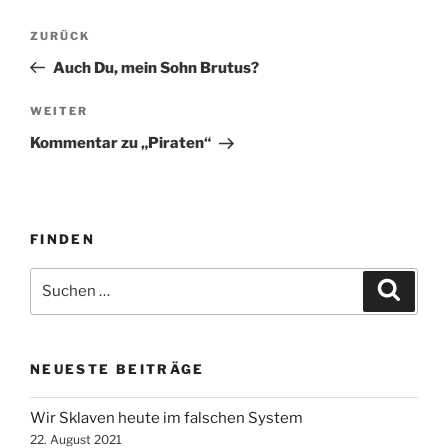
Beitragsnavigation
Vorheriger
ZURÜCK
Beitrag
Auch Du, mein Sohn Brutus?
Nächster
WEITER
Beitrag
Kommentar zu „Piraten“
FINDEN
Suche
Suche
nach:
NEUESTE BEITRÄGE
Wir Sklaven heute im falschen System
22. August 2021