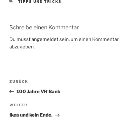
KATEGORIEN
TIPPS UND TRICKS
Schreibe einen Kommentar
Du musst
angemeldet
sein, um einen Kommentar
abzugeben.
Beitragsnavigation
Vorheriger
ZURÜCK
Beitrag
100 Jahre VR Bank
Nächster
WEITER
Beitrag
Ikea und kein Ende.