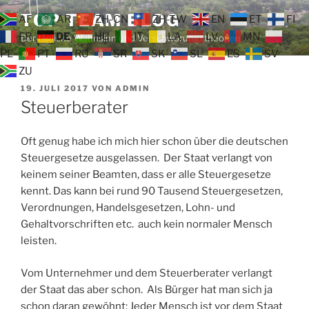
Zum
TOP TEAM BLOG
AF
AR
ZH-CN
ZH-TW
EN
ET
FI
Inhalt
FR
DE
HU
IT
LA
LV
MN
Der tägliche Wahnsinn und Verschwörungstheorien
springen
PL
PT
RU
SR
SK
SL
ES
SV
ZU
VERÖFFENTLICHT
19. JULI 2017
VON
ADMIN
AM
Steuerberater
Oft genug habe ich mich hier schon über die deutschen
Steuergesetze ausgelassen. Der Staat verlangt von
keinem seiner Beamten, dass er alle Steuergesetze
kennt. Das kann bei rund 90 Tausend Steuergesetzen,
Verordnungen, Handelsgesetzen, Lohn- und
Gehaltvorschriften etc. auch kein normaler Mensch
leisten.
Vom Unternehmer und dem Steuerberater verlangt
der Staat das aber schon. Als Bürger hat man sich ja
schon daran gewöhnt: Jeder Mensch ist vor dem Staat