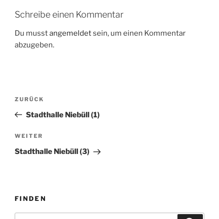
Schreibe einen Kommentar
Du musst
angemeldet
sein, um einen Kommentar
abzugeben.
Beitragsnavigation
Vorheriger
ZURÜCK
Beitrag
Stadthalle Niebüll (1)
Nächster
WEITER
Beitrag
Stadthalle Niebüll (3)
FINDEN
Suche