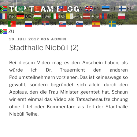
Zum
TOP TEAM BLOG
AF
AR
ZH-CN
ZH-TW
EN
ET
FI
Inhalt
FR
DE
HU
IT
LA
LV
MN
Der tägliche Wahnsinn und Verschwörungstheorien
springen
PL
PT
RU
SR
SK
SL
ES
SV
ZU
VERÖFFENTLICHT
19. JULI 2017
VON
ADMIN
AM
Stadthalle Niebüll (2)
Bei diesem Video mag es den Anschein haben, als
würde ich Dr. Trauernicht den anderen
Podiumsteilnehmern vorziehen. Das ist keineswegs so
gewollt, sondern begründet sich allein durch den
Applaus, den die Frau Minister geerntet hat. Schaun
wir erst einmal das Video als Tatsachenaufzeichnung
ohne Titel oder Kommentare als Teil der Stadthalle
Niebüll Reihe.