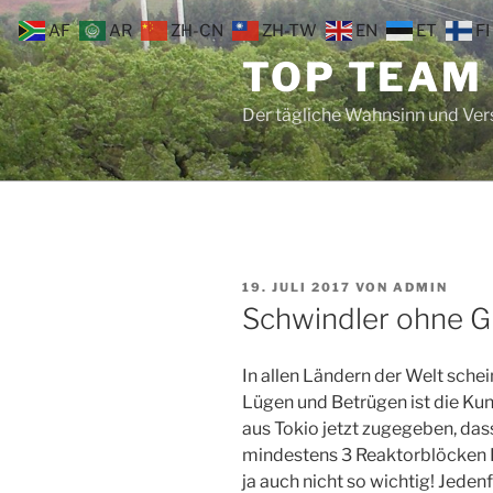
Zum
AF
AR
ZH-CN
ZH-TW
EN
ET
FI
Inhalt
TOP TEAM
springen
Der tägliche Wahnsinn und Ve
VERÖFFENTLICHT
19. JULI 2017
VON
ADMIN
AM
Schwindler ohne G
In allen Ländern der Welt schei
Lügen und Betrügen ist die Kuns
aus Tokio jetzt zugegeben, dass
mindestens 3 Reaktorblöcken 
ja auch nicht so wichtig! Jedenf