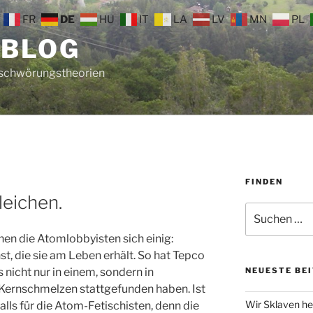
FR
DE
HU
IT
LA
LV
MN
PL
 BLOG
rschwörungstheorien
FINDEN
leichen.
Suche
nach:
nen die Atomlobbyisten sich einig:
t, die sie am Leben erhält. So hat Tepco
 nicht nur in einem, sondern in
NEUESTE BE
Kernschmelzen stattgefunden haben. Ist
Wir Sklaven he
alls für die Atom-Fetischisten, denn die