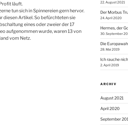
22. August 2021
rofit läuft.
ne tun sich in Spinnereien gern hervor.
Der Morbus Tr
r diesen Artikel. So befürchteten sie
24. April 2020
bschaltung eines oder zweier der 17
Hermes, der Go
deo aufgenommen wurde, waren 13 von
30. September 20
land vom Netz.
Die Europawah
28. Mai 2019
Ich rauche nich
2. April 2019
ARCHIV
August 2021
April 2020
September 20