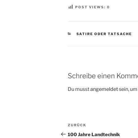
POST VIEWS:
0
KATEGORIEN
SATIRE ODER TATSACHE
Schreibe einen Komm
Du musst
angemeldet
sein, u
Beitragsnavigation
Vorheriger
ZURÜCK
Beitrag
100 Jahre Landtechnik