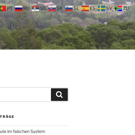
PT
RU
SR
SK
SL
ES
SV
ZU
Suchen
ITRÄGE
ute im falschen System