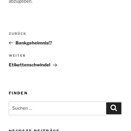
abzugeben.
Beitragsnavigation
Vorheriger
ZURÜCK
Beitrag
Bankgeheimnis!?
Nächster
WEITER
Beitrag
Etikettenschwindel
FINDEN
Suche
Suche
nach:
NEUESTE BEITRÄGE