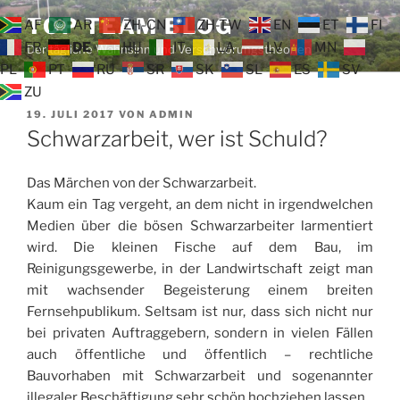
Zum
TOP TEAM BLOG
AF
AR
ZH-CN
ZH-TW
EN
ET
FI
Inhalt
FR
DE
HU
IT
LA
LV
MN
Der tägliche Wahnsinn und Verschwörungstheorien
springen
PL
PT
RU
SR
SK
SL
ES
SV
ZU
VERÖFFENTLICHT
19. JULI 2017
VON
ADMIN
AM
Schwarzarbeit, wer ist Schuld?
Das Märchen von der Schwarzarbeit.
Kaum ein Tag vergeht, an dem nicht in irgendwelchen
Medien über die bösen Schwarzarbeiter larmentiert
wird. Die kleinen Fische auf dem Bau, im
Reinigungsgewerbe, in der Landwirtschaft zeigt man
mit wachsender Begeisterung einem breiten
Fernsehpublikum. Seltsam ist nur, dass sich nicht nur
bei privaten Auftraggebern, sondern in vielen Fällen
auch öffentliche und öffentlich – rechtliche
Bauvorhaben mit Schwarzarbeit und sogenannter
illegaler Beschäftigung sehr schön hochziehen lassen.