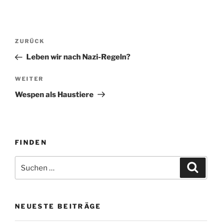
Beitragsnavigation
Vorheriger
ZURÜCK
Beitrag
Leben wir nach Nazi-Regeln?
Nächster
WEITER
Beitrag
Wespen als Haustiere
FINDEN
Suche
Suche
nach:
NEUESTE BEITRÄGE