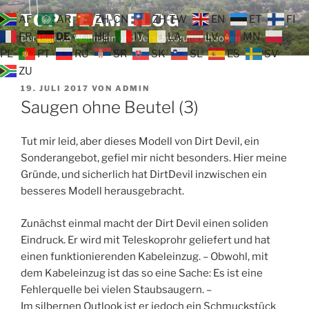
Zum
TOP TEAM BLOG
AF
AR
ZH-CN
ZH-TW
EN
ET
FI
Inhalt
FR
DE
HU
IT
LA
LV
MN
Der tägliche Wahnsinn und Verschwörungstheorien
springen
PL
PT
RU
SR
SK
SL
ES
SV
ZU
VERÖFFENTLICHT
19. JULI 2017
VON
ADMIN
AM
Saugen ohne Beutel (3)
Tut mir leid, aber dieses Modell von Dirt Devil, ein
Sonderangebot, gefiel mir nicht besonders. Hier meine
Gründe, und sicherlich hat DirtDevil inzwischen ein
besseres Modell herausgebracht.
Zunächst einmal macht der Dirt Devil einen soliden
Eindruck. Er wird mit Teleskoprohr geliefert und hat
einen funktionierenden Kabeleinzug. – Obwohl, mit
dem Kabeleinzug ist das so eine Sache: Es ist eine
Fehlerquelle bei vielen Staubsaugern. –
Im silbernen Outlook ist er jedoch ein Schmuckstück