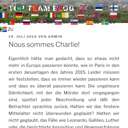
Zum
TOP TEAM BLOG
AF
AR
ZH-CN
ZH-TW
EN
ET
FI
Inhalt
FR
DE
HU
IT
LA
LV
MN
Der tägliche Wahnsinn und Verschwörungstheorien
springen
PL
PT
RU
SR
SK
SL
ES
SV
ZU
VERÖFFENTLICHT
19. JULI 2016
VON
ADMIN
AM
Nous sommes Charlie!
Eigentlich hätte man gedacht, dass so etwas nicht
mehr in Europa passieren könnte, wie in Paris in den
ersten Januartagen des Jahres 2015. Leider müssen
wir feststellen, dass es immer wieder passieren kann
und dass es überall passieren kann. Die ungeheure
Dämlichkeit, mit der die Mörder dort vorgegangen
sind, spottet jeder Beschreibung und läßt den
Betrachter sprachlos zurück. Hatten wir das finstere
Mittelalter nicht überwunden geglaubt? Hatten wir
nicht geglaubt, das Fälle wie Leonardo, Gallileo, Luther
oder die berüchtigte Inquisition und Hexenverfolgung