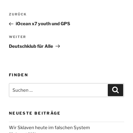
Beitragsnavigation
Vorheriger
ZURÜCK
Beitrag
iOcean x7 youth und GPS
Nächster
WEITER
Beitrag
Deutschklub für Alle
FINDEN
Suche
Suche
nach:
NEUESTE BEITRÄGE
Wir Sklaven heute im falschen System