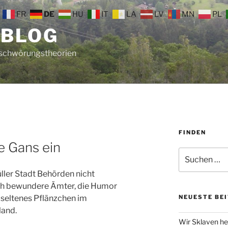
FR
DE
HU
IT
LA
LV
MN
PL
 BLOG
rschwörungstheorien
FINDEN
e Gans ein
Suche
nach:
üller Stadt Behörden nicht
ich bewundere Ämter, die Humor
n seltenes Pflänzchen im
NEUESTE BE
land.
Wir Sklaven he