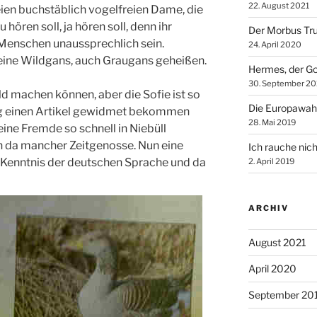
22. August 2021
reien buchstäblich vogelfreien Dame, die
hören soll, ja hören soll, denn ihr
Der Morbus Tr
 Menschen unaussprechlich sein.
24. April 2020
 eine Wildgans, auch Graugans geheißen.
Hermes, der Go
30. September 20
ld machen können, aber die Sofie ist so
Die Europawah
ung einen Artikel gewidmet bekommen
28. Mai 2019
eine Fremde so schnell in Niebüll
ch da mancher Zeitgenosse. Nun eine
Ich rauche nich
e Kenntnis der deutschen Sprache und da
2. April 2019
ARCHIV
August 2021
April 2020
September 20