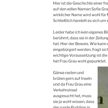
Hier ist die Geschichte einer f
auf den edlen Namen Sofie Grau 
wirklicher Name wird wohl für
Schließlich handelt es sich um
Leider habe ich kein eigenes Bi
berühmt, dass sie in der Zeit
hat. Hier der Beweis. Wie kann 
eingebürgert werden, fragt si
wichtige Voraussetzung ist di
hat Frau Grau wohl gepunktet.
Gänse rasten und
brüten gern auf Inseln
und da Frau Grau eine
Verkehrsinsel
ausgesucht hat, muss
sie ja wohl wissen, dass
der runde Pudding in