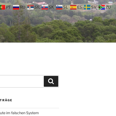
PT
RU
SR
SK
SL
ES
SV
ZU
Suchen
ITRÄGE
ute im falschen System