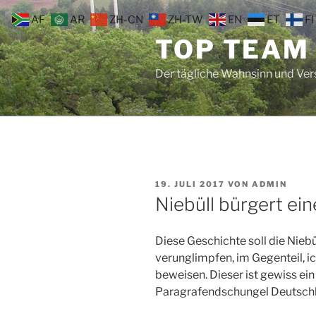
Zum
AF
AR
ZH-CN
ZH-TW
EN
ET
FI
Inhalt
TOP TEAM
springen
Der tägliche Wahnsinn und Ve
VERÖFFENTLICHT
19. JULI 2017
VON
ADMIN
AM
Niebüll bürgert ein
Diese Geschichte soll die Nieb
verunglimpfen, im Gegenteil, 
beweisen. Dieser ist gewiss ei
Paragrafendschungel Deutsch