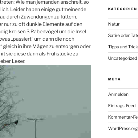
getreten: Wie man jemanden anschreit, so
hnlich. Leider haben einige gutmeinende
KATEGORIEN
rau durch Zuwendungen zu füttern.
 nur zu oft dunkle Elemente auf den
Natur
ndig kreisen 3 Rabenvögel um die Insel.
Satire oder Ta
etwas „passiert“ um dann die noch
“ gleich in ihre Mägen zu entsorgen oder
Tipps und Tric
mit sie diese dann als Frühstücke zu
Uncategorized
ieber Leser.
META
Anmelden
Eintrags-Feed
Kommentar-Fe
WordPress.org