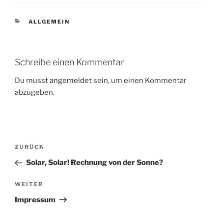
KATEGORIEN
ALLGEMEIN
Schreibe einen Kommentar
Du musst
angemeldet
sein, um einen Kommentar
abzugeben.
Beitragsnavigation
Vorheriger
ZURÜCK
Beitrag
Solar, Solar! Rechnung von der Sonne?
Nächster
WEITER
Beitrag
Impressum