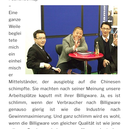
–
Eine
ganze
Weile
beglei
tete
mich
ein
einhei
misch
er
Mittelständer, der ausgiebig auf die Chinesen
schimpfte. Sie machten nach seiner Meinung unsere
Arbeitsplätze kaputt mit ihrer Billigware. Ja, es ist
schlimm, wenn der Verbraucher nach Billigware
genauso gierig ist wie die Industrie nach
Gewinnmaximierung. Und ganz schlimm wird es wohl,
wenn die Billigware von gleicher Qualität ist wie jene