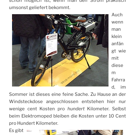
schon möglich ist, wenn man den Strom praktisch
umsonst geliefert bekommt.
Auch
wenn
man
klein
anfän
gt wie
mit
diese
m
Fahrra
d, im
Sommer ist dieses eine feine Sache. Zu Hause an der
Windsteckdose angeschlossen entstehen hier nur
wenige cent Kosten pro
hundert
Kilometer. Selbst
beim Elektromoped bleiben die Kosten unter 10 Cent
pro Hundert Kilometer.
Es gibt