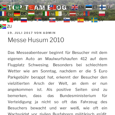
Zum
TOP TEAM BLOG
AF
AR
ZH-CN
ZH-TW
EN
ET
FI
Inhalt
FR
DE
HU
IT
LA
LV
MN
Der tägliche Wahnsinn und Verschwörungstheorien
springen
PL
PT
RU
SR
SK
SL
ES
SV
ZU
VERÖFFENTLICHT
19. JULI 2017
VON
ADMIN
AM
Messe Husum 2010
Das Messeabenteuer beginnt für Besucher mit dem
eigenen Auto an Maulwurfshaufen 412 auf dem
Flugplatz Schwesing. Besonders bei schlechtem
Wetter wie am Sonntag, nachdem er die 5 Euro
Parkgebühr berappt hat, erkennt der Besucher den
vielzitierten Arsch der Welt, an dem er nun
angekommen ist. Als positive Seiten sind zu
bemerken, dass das Bundesministerium für
Verteidigung ja nicht so oft das Fahrzeug des
Besuchers bewacht und wer weiß, wie oft ein
Wachsoldat vor zivilen Busfahrern militärisch grüßt,