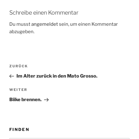
Schreibe einen Kommentar
Du musst
angemeldet
sein, um einen Kommentar
abzugeben.
Beitragsnavigation
Vorheriger
ZURÜCK
Beitrag
Im Alter zurück in den Mato Grosso.
Nächster
WEITER
Beitrag
Biike brennen.
FINDEN