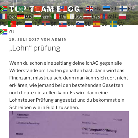
Zum
TOP TEAM BLOG
AF
AR
ZH-CN
ZH-TW
EN
ET
FI
Inhalt
FR
DE
HU
IT
LA
LV
MN
Der tägliche Wahnsinn und Verschwörungstheorien
springen
PL
PT
RU
SR
SK
SL
ES
SV
ZU
VERÖFFENTLICHT
19. JULI 2017
VON
ADMIN
AM
„Lohn“ prüfung
Wenn du schon eine zeitlang deine IchAG gegen alle
Widerstände am Laufen gehalten hast, dann wird das
Finanzamt misstrauisch, denn man kann sich dort nicht
erklären, wie jemand bei den bestehenden Gesetzen
noch Leute einstellen kann. Es wird dann eine
Lohnsteuer Prüfung angesetzt und du bekommst ein
Schreiben wie in Bild 1 zu sehen.