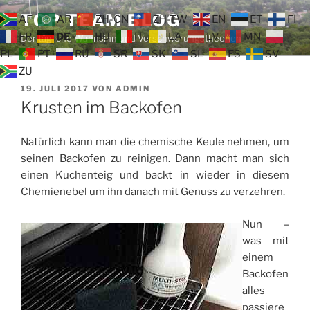
Zum
TOP TEAM BLOG
AF
AR
ZH-CN
ZH-TW
EN
ET
FI
Inhalt
FR
DE
HU
IT
LA
LV
MN
Der tägliche Wahnsinn und Verschwörungstheorien
springen
PL
PT
RU
SR
SK
SL
ES
SV
ZU
VERÖFFENTLICHT
19. JULI 2017
VON
ADMIN
AM
Krusten im Backofen
Natürlich kann man die chemische Keule nehmen, um
seinen Backofen zu reinigen. Dann macht man sich
einen Kuchenteig und backt in wieder in diesem
Chemienebel um ihn danach mit Genuss zu verzehren.
Nun –
was mit
einem
Backofen
alles
passiere