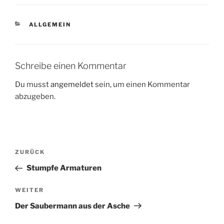
KATEGORIEN
ALLGEMEIN
Schreibe einen Kommentar
Du musst
angemeldet
sein, um einen Kommentar
abzugeben.
Beitragsnavigation
Vorheriger
ZURÜCK
Beitrag
Stumpfe Armaturen
Nächster
WEITER
Beitrag
Der Saubermann aus der Asche