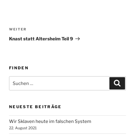
Beitragsnavigation
Nächster
WEITER
Beitrag
Knast statt Altersheim Teil 9
FINDEN
Suche
Suche
nach:
NEUESTE BEITRÄGE
Wir Sklaven heute im falschen System
22. August 2021