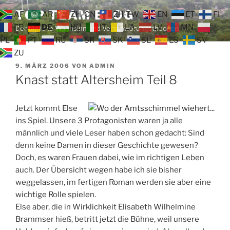
Zum
TOP TEAM BLOG
AF
AR
ZH-CN
ZH-TW
EN
ET
FI
Inhalt
FR
DE
HU
IT
LA
LV
MN
Der tägliche Wahnsinn und Verschwörungstheorien
springen
PL
PT
RU
SR
SK
SL
ES
SV
ZU
VERÖFFENTLICHT
9. MÄRZ 2006
VON
ADMIN
AM
Knast statt Altersheim Teil 8
Jetzt kommt Else
ins Spiel. Unsere 3 Protagonisten waren ja alle
männlich und viele Leser haben schon gedacht: Sind
denn keine Damen in dieser Geschichte gewesen?
Doch, es waren Frauen dabei, wie im richtigen Leben
auch. Der Übersicht wegen habe ich sie bisher
weggelassen, im fertigen Roman werden sie aber eine
wichtige Rolle spielen.
Else aber, die in Wirklichkeit Elisabeth Wilhelmine
Brammser hieß, betritt jetzt die Bühne, weil unsere