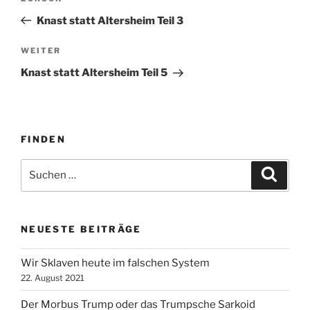
Beitrag
Knast statt Altersheim Teil 3
Nächster
WEITER
Beitrag
Knast statt Altersheim Teil 5
FINDEN
Suche
Suche
nach:
NEUESTE BEITRÄGE
Wir Sklaven heute im falschen System
22. August 2021
Der Morbus Trump oder das Trumpsche Sarkoid