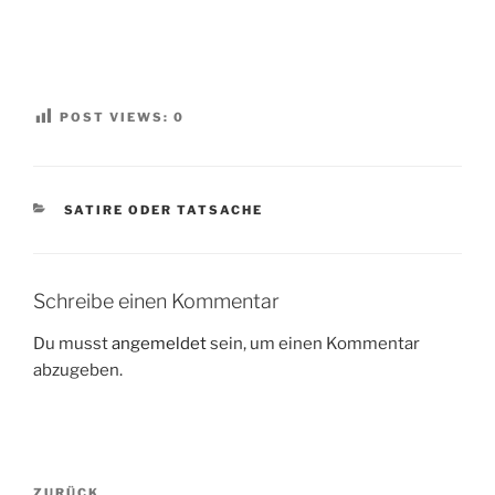
POST VIEWS:
0
KATEGORIEN
SATIRE ODER TATSACHE
Schreibe einen Kommentar
Du musst
angemeldet
sein, um einen Kommentar
abzugeben.
Beitragsnavigation
Vorheriger
ZURÜCK