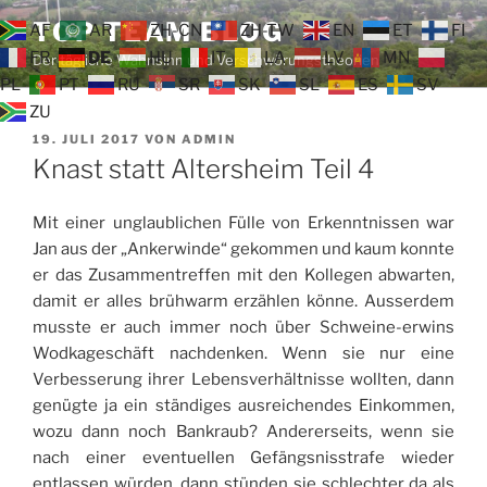
Zum
TOP TEAM BLOG
AF
AR
ZH-CN
ZH-TW
EN
ET
FI
Inhalt
FR
DE
HU
IT
LA
LV
MN
Der tägliche Wahnsinn und Verschwörungstheorien
springen
PL
PT
RU
SR
SK
SL
ES
SV
ZU
VERÖFFENTLICHT
19. JULI 2017
VON
ADMIN
AM
Knast statt Altersheim Teil 4
Mit einer unglaublichen Fülle von Erkenntnissen war
Jan aus der „Ankerwinde“ gekommen und kaum konnte
er das Zusammentreffen mit den Kollegen abwarten,
damit er alles brühwarm erzählen könne. Ausserdem
musste er auch immer noch über Schweine-erwins
Wodkageschäft nachdenken. Wenn sie nur eine
Verbesserung ihrer Lebensverhältnisse wollten, dann
genügte ja ein ständiges ausreichendes Einkommen,
wozu dann noch Bankraub? Andererseits, wenn sie
nach einer eventuellen Gefängsnisstrafe wieder
entlassen würden, dann stünden sie schlechter da als