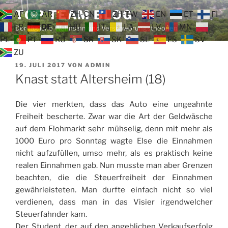
Zum
TOP TEAM BLOG
AF
AR
ZH-CN
ZH-TW
EN
ET
FI
Inhalt
FR
DE
HU
IT
LA
LV
MN
Der tägliche Wahnsinn und Verschwörungstheorien
springen
PL
PT
RU
SR
SK
SL
ES
SV
ZU
VERÖFFENTLICHT
19. JULI 2017
VON
ADMIN
AM
Knast statt Altersheim (18)
Die vier merkten, dass das Auto eine ungeahnte
Freiheit bescherte. Zwar war die Art der Geldwäsche
auf dem Flohmarkt sehr mühselig, denn mit mehr als
1000 Euro pro Sonntag wagte Else die Einnahmen
nicht aufzufüllen, umso mehr, als es praktisch keine
realen Einnahmen gab. Nun musste man aber Grenzen
beachten, die die Steuerfreiheit der Einnahmen
gewährleisteten. Man durfte einfach nicht so viel
verdienen, dass man in das Visier irgendwelcher
Steuerfahnder kam.
Der Student, der auf den angeblichen Verkaufserfolg