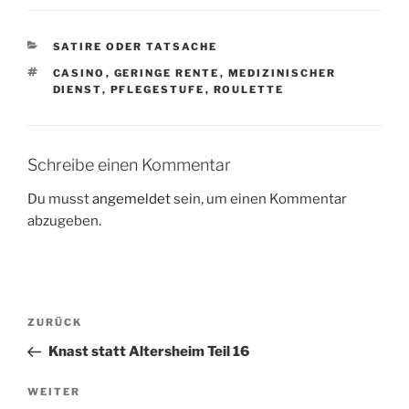
KATEGORIEN
SATIRE ODER TATSACHE
SCHLAGWÖRTER
CASINO
,
GERINGE RENTE
,
MEDIZINISCHER
DIENST
,
PFLEGESTUFE
,
ROULETTE
Schreibe einen Kommentar
Du musst
angemeldet
sein, um einen Kommentar
abzugeben.
Beitragsnavigation
Vorheriger
ZURÜCK
Beitrag
Knast statt Altersheim Teil 16
Nächster
WEITER