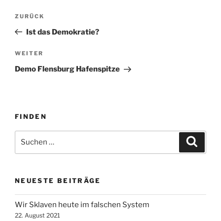
Beitragsnavigation
Vorheriger
ZURÜCK
Beitrag
Ist das Demokratie?
Nächster
WEITER
Beitrag
Demo Flensburg Hafenspitze
FINDEN
Suche
Suche
nach:
NEUESTE BEITRÄGE
Wir Sklaven heute im falschen System
22. August 2021