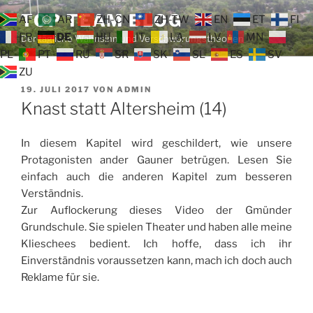
Zum
TOP TEAM BLOG
AF
AR
ZH-CN
ZH-TW
EN
ET
FI
Inhalt
FR
DE
HU
IT
LA
LV
MN
Der tägliche Wahnsinn und Verschwörungstheorien
springen
PL
PT
RU
SR
SK
SL
ES
SV
ZU
VERÖFFENTLICHT
19. JULI 2017
VON
ADMIN
AM
Knast statt Altersheim (14)
In diesem Kapitel wird geschildert, wie unsere
Protagonisten ander Gauner betrügen. Lesen Sie
einfach auch die anderen Kapitel zum besseren
Verständnis.
Zur Auflockerung dieses Video der Gmünder
Grundschule. Sie spielen Theater und haben alle meine
Klieschees bedient. Ich hoffe, dass ich ihr
Einverständnis voraussetzen kann, mach ich doch auch
Reklame für sie.