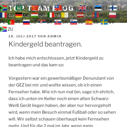
Zum
TOP TEAM BLOG
AF
AR
ZH-CN
ZH-TW
EN
ET
FI
Inhalt
FR
DE
HU
IT
LA
LV
MN
Der tägliche Wahnsinn und Verschwörungstheorien
springen
PL
PT
RU
SR
SK
SL
ES
SV
ZU
VERÖFFENTLICHT
19. JULI 2017
VON
ADMIN
AM
Kindergeld beantragen.
Ich habe mich entschlossen, jetzt Kindergeld zu
beantragen und das kam so:
Vorgestern war ein gewerbsmäßiger Denunziant von
der GEZ bei mir und wollte wissen, ob ich einen
Fernseher habe. Wie ich nun mal bin, sage ich ehrlich,
dass ich unten im Keller noch einen alten Schwarz-
Weiß Gerät liegen haben, der aber nur hervorgeholt
wird, wenn mein Besuch einmal Fußball oder so sehen
will. Wir selbst schauen überhaupt kein Fernsehen
mehr. Und für die 2 mal im Jahr, wenn mein