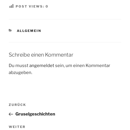
POST VIEWS:
0
KATEGORIEN
ALLGEMEIN
Schreibe einen Kommentar
Du musst
angemeldet
sein, um einen Kommentar
abzugeben.
Beitragsnavigation
Vorheriger
ZURÜCK
Beitrag
Gruselgeschichten
Nächster
WEITER